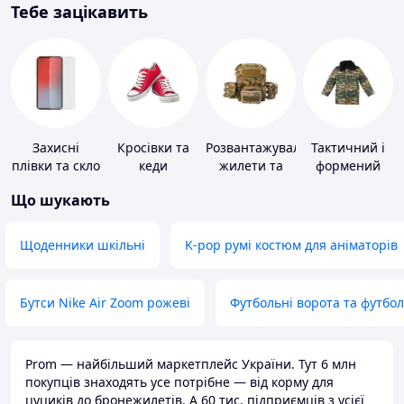
Тебе зацікавить
Захисні
Кросівки та
Розвантажувальні
Тактичний і
плівки та скло
кеди
жилети та
формений
для
плитоноски
одяг
Що шукають
портативних
без плит
пристроїв
Щоденники шкільні
K-pop румі костюм для аніматорів
Бутси Nike Air Zoom рожеві
Футбольні ворота та футбо
Prom — найбільший маркетплейс України. Тут 6 млн
покупців знаходять усе потрібне — від корму для
цуциків до бронежилетів. А 60 тис. підприємців з усієї