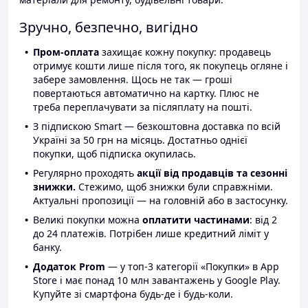
Зручно, безпечно, вигідно
Пром-оплата
захищає кожну покупку: продавець
отримує кошти лише після того, як покупець огляне і
забере замовлення. Щось не так — гроші
повертаються автоматично на картку. Плюс не
треба переплачувати за післяплату на пошті.
З підпискою Smart — безкоштовна доставка по всій
Україні за 50 грн на місяць. Достатньо однієї
покупки, щоб підписка окупилась.
Регулярно проходять
акції від продавців та сезонні
знижки.
Стежимо, щоб знижки були справжніми.
Актуальні пропозиції — на головній або в застосунку.
Великі покупки можна
оплатити частинами
: від 2
до 24 платежів. Потрібен лише кредитний ліміт у
банку.
Додаток Prom
— у топ-3 категорії «Покупки» в App
Store і має понад 10 млн завантажень у Google Play.
Купуйте зі смартфона будь-де і будь-коли.