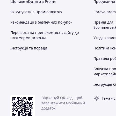
Що таке «Купити з Prom»
Просування в
Як купувати з Пром-оплатою
Sprava.prom
Рекомендації з безпечних покупок
Премія для 
Ecommerce.
Перевірка на приналежність сайту до
платформи prom.ua
Угода корис
Інструкції та поради
Політика ко
Правила роб
Бонусна пр
маркетплей
Інструкція G
Відскануй QR-код, щоб
Тема
-
с
завантажити мобільний
додаток