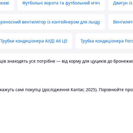
ожеві
Футбольні ворота та футбольний м'яч
Двигун із
реносний вентилятор із контейнером для льоду
Вентилят
Трубки кондиціонера АУДІ А6 Ц5
Трубка кондиціонера Ford
в знаходять усе потрібне — від корму для цуциків до бронежилет
ажуть самі покупці (дослідження Kantar, 2025). Порівнюйте пропо