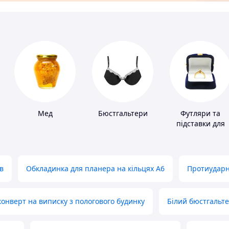
Мед
Бюстгальтери
Футляри та
підставки для
коштовностей
в
Обкладинка для планера на кільцях А6
Протиударн
нверт на виписку з пологового будинку
Білий бюстгальт