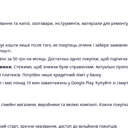
ання та напої, зоотовари, інструменти, матеріали для ремонту,
є кошти лише після того, як покупець огляне і забере замовл
пошті.
ні за 50 грн на місяць. Достатньо однієї покупки, щоб підписка
нижки.
Стежимо, щоб знижки були справжніми. Актуальні пропози
24 платежів. Потрібен лише кредитний ліміт у банку.
e і має понад 10 млн завантажень у Google Play. Купуйте зі смар
 сімейні магазини, виробники та великі компанії. Кожна покупка
ий старт, зручне керування, доступ до мільйонів покупців.