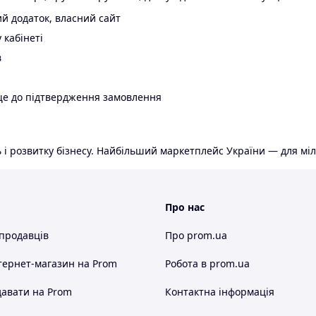
й додаток, власний сайт
 кабінеті
в
ще до підтвердження замовлення
 і розвитку бізнесу. Найбільший маркетплейс України — для міл
Про нас
 продавців
Про prom.ua
тернет-магазин
на Prom
Робота в prom.ua
авати на Prom
Контактна інформація