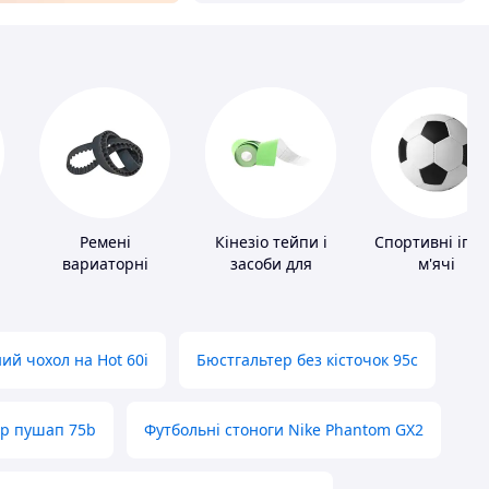
Ремені
Кінезіо тейпи і
Спортивні ігро
вариаторні
засоби для
м'ячі
тейпування
ий чохол на Hot 60i
Бюстгальтер без кісточок 95с
ер пушап 75b
Футбольні стоноги Nike Phantom GX2