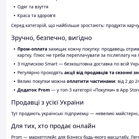
Одяг та взуття
Краса та здоров'я
Серед категорій, що найбільше зростають: продукти харчув
Зручно, безпечно, вигідно
Пром-оплата
захищає кожну покупку: продавець отриму
картку. Плюс не треба переплачувати за післяплату на 
З підпискою Smart — безкоштовна доставка по всій Украї
Регулярно проходять
акції від продавців та сезонні з
Великі покупки можна
оплатити частинами
: від 2 до 
Додаток Prom
— у топ-3 категорії «Покупки» в App Stor
Продавці з усієї України
Тут продають українські підприємці — невеликі майстерні,
Для тих, хто продає онлайн
Prom — маркетплейс для бізнесу будь-якого масштабу. Легк