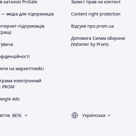
 каталозі ProSale
Захист прав на контент
 — медіа для підприємців
Content right protection
інтернет-підприємців
Відгуки про prom.ua
Кращі
Допомога Силам оборони
тувача
(Volonter by Prom)
нфіденційності
оти на маркетплейсі
ограма електронний
с PROM
oogle Ads
вітла
Українська
BETA