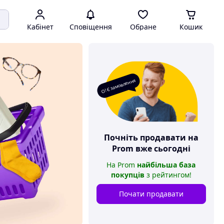
Кабінет
Сповіщення
Обране
Кошик
О! Є замовлення
Почніть продавати на
Prom
вже сьогодні
На
Prom
найбільша база
покупців
з рейтингом
!
Почати продавати