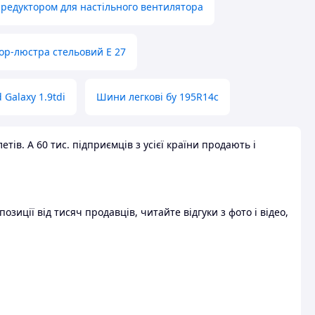
 редуктором для настільного вентилятора
ор-люстра стельовий E 27
 Galaxy 1.9tdi
Шини легкові бу 195R14c
ів. А 60 тис. підприємців з усієї країни продають і
зиції від тисяч продавців, читайте відгуки з фото і відео,