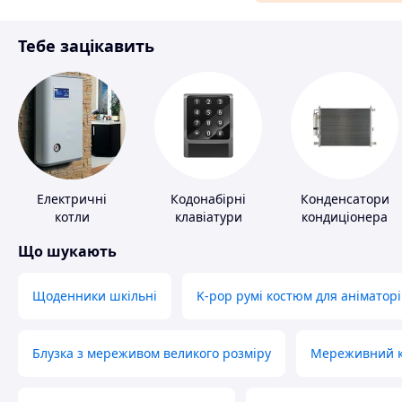
Матеріали для ремонту
Тебе зацікавить
Спорт і відпочинок
Електричні
Кодонабірні
Конденсатори
котли
клавіатури
кондиціонера
Що шукають
Щоденники шкільні
K-pop румі костюм для аніматорі
Блузка з мереживом великого розміру
Мереживний ко