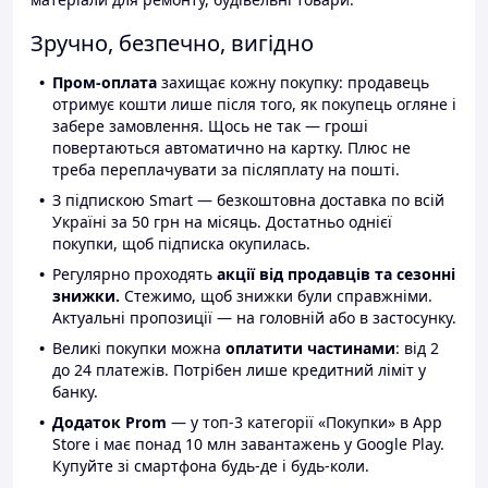
Зручно, безпечно, вигідно
Пром-оплата
захищає кожну покупку: продавець
отримує кошти лише після того, як покупець огляне і
забере замовлення. Щось не так — гроші
повертаються автоматично на картку. Плюс не
треба переплачувати за післяплату на пошті.
З підпискою Smart — безкоштовна доставка по всій
Україні за 50 грн на місяць. Достатньо однієї
покупки, щоб підписка окупилась.
Регулярно проходять
акції від продавців та сезонні
знижки.
Стежимо, щоб знижки були справжніми.
Актуальні пропозиції — на головній або в застосунку.
Великі покупки можна
оплатити частинами
: від 2
до 24 платежів. Потрібен лише кредитний ліміт у
банку.
Додаток Prom
— у топ-3 категорії «Покупки» в App
Store і має понад 10 млн завантажень у Google Play.
Купуйте зі смартфона будь-де і будь-коли.