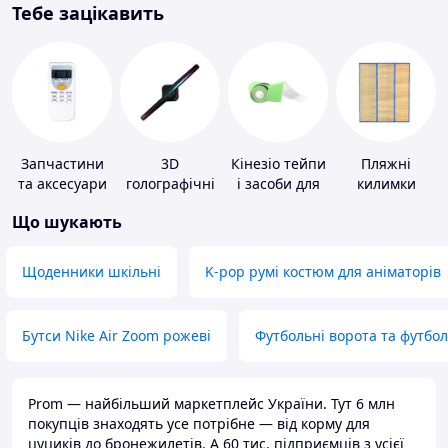
Тебе зацікавить
Запчастини
3D
Кінезіо тейпи
Пляжні
та аксесуари
голографічні
і засоби для
килимки
для побутових
пристрої
тейпування
Що шукають
кондиціонерів
Щоденники шкільні
K-pop румі костюм для аніматорів
Бутси Nike Air Zoom рожеві
Футбольні ворота та футбо
Prom — найбільший маркетплейс України. Тут 6 млн
покупців знаходять усе потрібне — від корму для
цуциків до бронежилетів. А 60 тис. підприємців з усієї