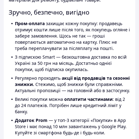
Зручно, безпечно, вигідно
Пром-оплата
захищає кожну покупку: продавець
отримує кошти лише після того, як покупець огляне і
забере замовлення. Щось не так — гроші
повертаються автоматично на картку. Плюс не
треба переплачувати за післяплату на пошті.
З підпискою Smart — безкоштовна доставка по всій
Україні за 50 грн на місяць. Достатньо однієї
покупки, щоб підписка окупилась.
Регулярно проходять
акції від продавців та сезонні
знижки.
Стежимо, щоб знижки були справжніми.
Актуальні пропозиції — на головній або в застосунку.
Великі покупки можна
оплатити частинами
: від 2
до 24 платежів. Потрібен лише кредитний ліміт у
банку.
Додаток Prom
— у топ-3 категорії «Покупки» в App
Store і має понад 10 млн завантажень у Google Play.
Купуйте зі смартфона будь-де і будь-коли.