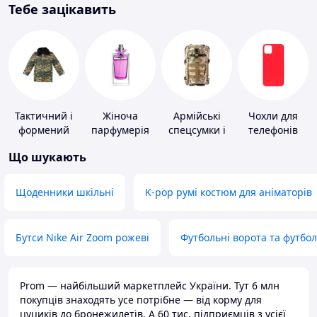
Тебе зацікавить
Тактичний і
Жіноча
Армійські
Чохли для
формений
парфумерія
спецсумки і
телефонів
одяг
рюкзаки
Що шукають
Щоденники шкільні
K-pop румі костюм для аніматорів
Бутси Nike Air Zoom рожеві
Футбольні ворота та футбо
Prom — найбільший маркетплейс України. Тут 6 млн
покупців знаходять усе потрібне — від корму для
цуциків до бронежилетів. А 60 тис. підприємців з усієї