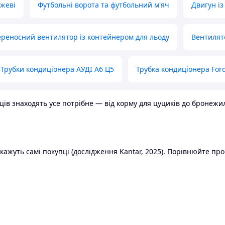
ожеві
Футбольні ворота та футбольний м'яч
Двигун із
реносний вентилятор із контейнером для льоду
Вентилят
Трубки кондиціонера АУДІ А6 Ц5
Трубка кондиціонера Ford
в знаходять усе потрібне — від корму для цуциків до бронежилет
ажуть самі покупці (дослідження Kantar, 2025). Порівнюйте пропо