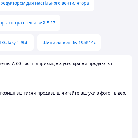
 редуктором для настільного вентилятора
ор-люстра стельовий E 27
 Galaxy 1.9tdi
Шини легкові бу 195R14c
ів. А 60 тис. підприємців з усієї країни продають і
зиції від тисяч продавців, читайте відгуки з фото і відео,