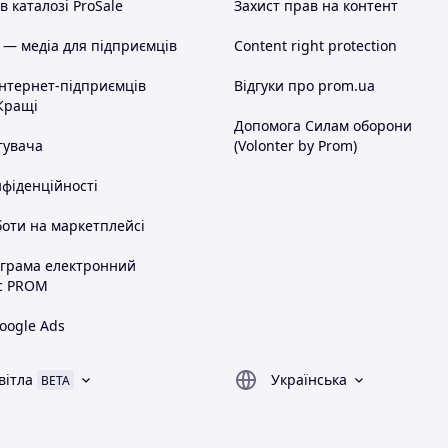
 каталозі ProSale
Захист прав на контент
 — медіа для підприємців
Content right protection
інтернет-підприємців
Відгуки про prom.ua
Кращі
Допомога Силам оборони
тувача
(Volonter by Prom)
нфіденційності
оти на маркетплейсі
ограма електронний
с PROM
oogle Ads
вітла
Українська
BETA