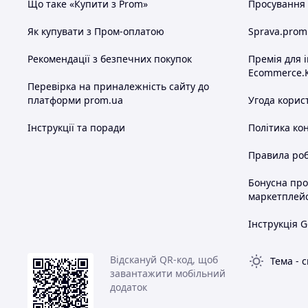
Що таке «Купити з Prom»
Просування в
Як купувати з Пром-оплатою
Sprava.prom
Рекомендації з безпечних покупок
Премія для 
Ecommerce.
Перевірка на приналежність сайту до
платформи prom.ua
Угода корис
Інструкції та поради
Політика ко
Правила роб
Бонусна пр
маркетплей
Інструкція G
Відскануй QR-код, щоб
Тема
-
с
завантажити мобільний
додаток