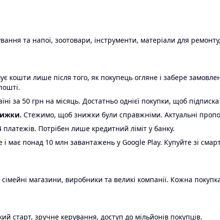
ання та напої, зоотовари, інструменти, матеріали для ремонту,
є кошти лише після того, як покупець огляне і забере замовл
пошті.
ні за 50 грн на місяць. Достатньо однієї покупки, щоб підписка
нижки.
Стежимо, щоб знижки були справжніми. Актуальні пропози
24 платежів. Потрібен лише кредитний ліміт у банку.
e і має понад 10 млн завантажень у Google Play. Купуйте зі смар
 сімейні магазини, виробники та великі компанії. Кожна покупка
ий старт, зручне керування, доступ до мільйонів покупців.