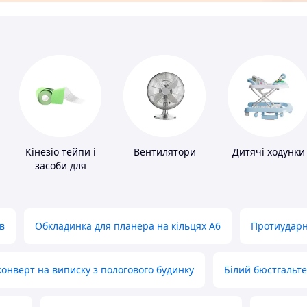
Кінезіо тейпи і
Вентилятори
Дитячі ходунки
засоби для
тейпування
в
Обкладинка для планера на кільцях А6
Протиударн
нверт на виписку з пологового будинку
Білий бюстгальт