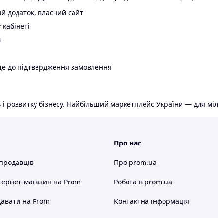
й додаток, власний сайт
 кабінеті
в
ще до підтвердження замовлення
 і розвитку бізнесу. Найбільший маркетплейс України — для міл
Про нас
 продавців
Про prom.ua
тернет-магазин
на Prom
Робота в prom.ua
авати на Prom
Контактна інформація