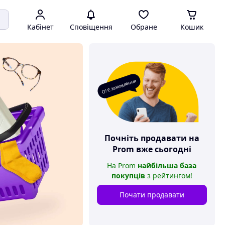
Кабінет
Сповіщення
Обране
Кошик
О! Є замовлення
Почніть продавати на
Prom
вже сьогодні
На
Prom
найбільша база
покупців
з рейтингом
!
Почати продавати