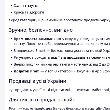
Одяг та взуття
Краса та здоров'я
Серед категорій, що найбільше зростають: продукти харчув
Зручно, безпечно, вигідно
Пром-оплата
захищає кожну покупку: продавець отриму
картку. Плюс не треба переплачувати за післяплату на 
З підпискою Smart — безкоштовна доставка по всій Украї
Регулярно проходять
акції від продавців та сезонні з
Великі покупки можна
оплатити частинами
: від 2 до 
Додаток Prom
— у топ-3 категорії «Покупки» в App Stor
Продавці з усієї України
Тут продають українські підприємці — невеликі майстерні,
Для тих, хто продає онлайн
Prom — маркетплейс для бізнесу будь-якого масштабу. Легк