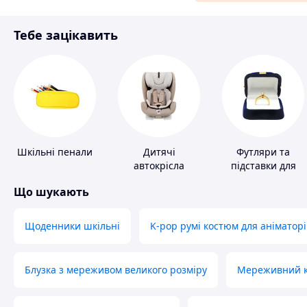
Матеріали для ремонту
Тебе зацікавить
Спорт і відпочинок
Шкільні пенали
Дитячі
Футляри та
автокрісла
підставки для
коштовностей
Що шукають
Щоденники шкільні
K-pop румі костюм для аніматорі
Блузка з мереживом великого розміру
Мереживний ко