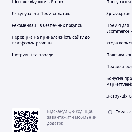
Що таке «Купити з Prom»
Просування в
Як купувати з Пром-оплатою
Sprava.prom
Рекомендації з безпечних покупок
Премія для 
Ecommerce.
Перевірка на приналежність сайту до
платформи prom.ua
Угода корис
Інструкції та поради
Політика ко
Правила роб
Бонусна пр
маркетплей
Інструкція G
Відскануй QR-код, щоб
Тема
-
с
завантажити мобільний
додаток