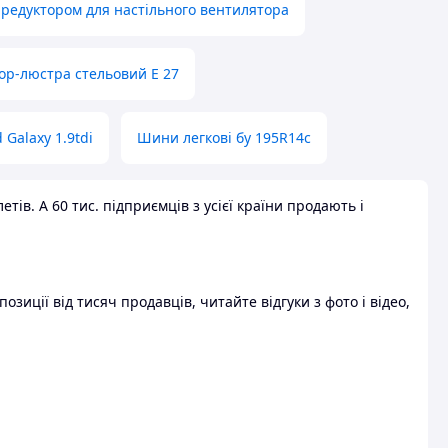
 редуктором для настільного вентилятора
ор-люстра стельовий E 27
 Galaxy 1.9tdi
Шини легкові бу 195R14c
ів. А 60 тис. підприємців з усієї країни продають і
зиції від тисяч продавців, читайте відгуки з фото і відео,