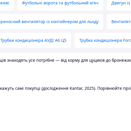
ожеві
Футбольні ворота та футбольний м'яч
Двигун із
реносний вентилятор із контейнером для льоду
Вентилят
Трубки кондиціонера АУДІ А6 Ц5
Трубка кондиціонера Ford
в знаходять усе потрібне — від корму для цуциків до бронежилет
ажуть самі покупці (дослідження Kantar, 2025). Порівнюйте пропо