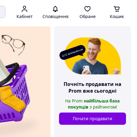
Кабінет
Сповіщення
Обране
Кошик
О! Є замовлення
Почніть продавати на
Prom
вже сьогодні
На
Prom
найбільша база
покупців
з рейтингом
!
Почати продавати