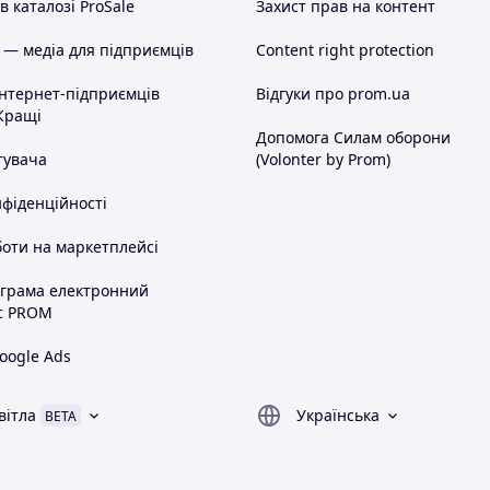
 каталозі ProSale
Захист прав на контент
 — медіа для підприємців
Content right protection
інтернет-підприємців
Відгуки про prom.ua
Кращі
Допомога Силам оборони
тувача
(Volonter by Prom)
нфіденційності
оти на маркетплейсі
ограма електронний
с PROM
oogle Ads
вітла
Українська
BETA