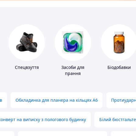
Спецвзуття
Засоби для
Біодобавки
прання
в
Обкладинка для планера на кільцях А6
Протиударн
нверт на виписку з пологового будинку
Білий бюстгальт