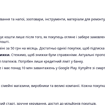
ання та напої, зоотовари, інструменти, матеріали для ремонту,
є кошти лише після того, як покупець огляне і забере замовл
пошті.
ні за 50 грн на місяць. Достатньо однієї покупки, щоб підписка
нижки.
Стежимо, щоб знижки були справжніми. Актуальні пропози
24 платежів. Потрібен лише кредитний ліміт у банку.
e і має понад 10 млн завантажень у Google Play. Купуйте зі смар
 сімейні магазини, виробники та великі компанії. Кожна покупка
ий старт, зручне керування, доступ до мільйонів покупців.