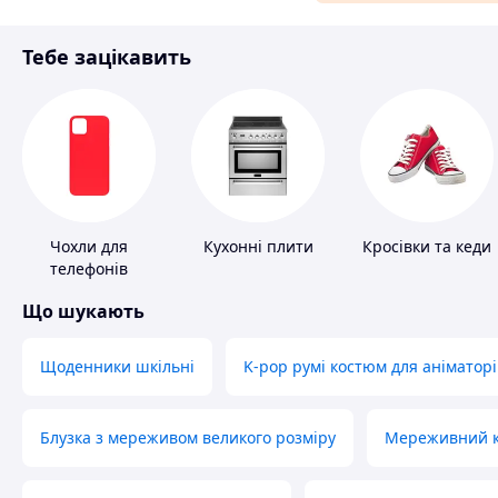
Матеріали для ремонту
Тебе зацікавить
Спорт і відпочинок
Чохли для
Кухонні плити
Кросівки та кеди
телефонів
Що шукають
Щоденники шкільні
K-pop румі костюм для аніматорі
Блузка з мереживом великого розміру
Мереживний ко