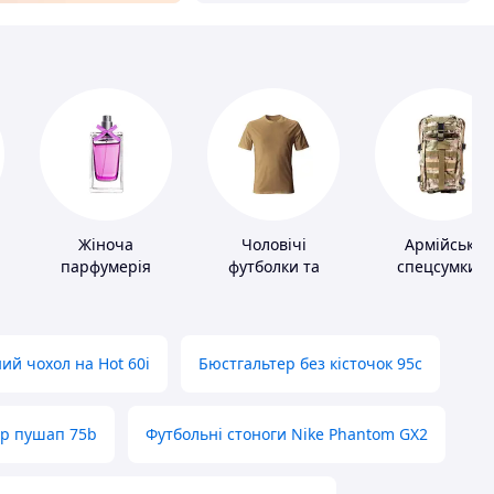
Жіноча
Чоловічі
Армійські
парфумерія
футболки та
спецсумки і
майки
рюкзаки
ий чохол на Hot 60i
Бюстгальтер без кісточок 95с
ер пушап 75b
Футбольні стоноги Nike Phantom GX2