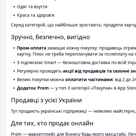
Одяг та взуття
Краса та здоров'я
Серед категорій, що найбільше зростають: продукти харчув
Зручно, безпечно, вигідно
Пром-оплата
захищає кожну покупку: продавець отриму
картку. Плюс не треба переплачувати за післяплату на 
З підпискою Smart — безкоштовна доставка по всій Украї
Регулярно проходять
акції від продавців та сезонні з
Великі покупки можна
оплатити частинами
: від 2 до 
Додаток Prom
— у топ-3 категорії «Покупки» в App Stor
Продавці з усієї України
Тут продають українські підприємці — невеликі майстерні,
Для тих, хто продає онлайн
Prom — маркетплейс для бізнесу будь-якого масштабу. Легк