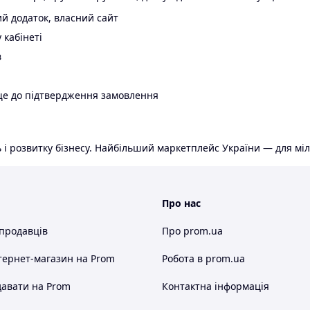
й додаток, власний сайт
 кабінеті
в
ще до підтвердження замовлення
 і розвитку бізнесу. Найбільший маркетплейс України — для міл
Про нас
 продавців
Про prom.ua
тернет-магазин
на Prom
Робота в prom.ua
авати на Prom
Контактна інформація