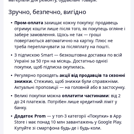
Зручно, безпечно, вигідно
Пром-оплата
захищає кожну покупку: продавець
отримує кошти лише після того, як покупець огляне і
забере замовлення. Щось не так — гроші
повертаються автоматично на картку. Плюс не
треба переплачувати за післяплату на пошті.
З підпискою Smart — безкоштовна доставка по всій
Україні за 50 грн на місяць. Достатньо однієї
покупки, щоб підписка окупилась.
Регулярно проходять
акції від продавців та сезонні
знижки.
Стежимо, щоб знижки були справжніми.
Актуальні пропозиції — на головній або в застосунку.
Великі покупки можна
оплатити частинами
: від 2
до 24 платежів. Потрібен лише кредитний ліміт у
банку.
Додаток Prom
— у топ-3 категорії «Покупки» в App
Store і має понад 10 млн завантажень у Google Play.
Купуйте зі смартфона будь-де і будь-коли.