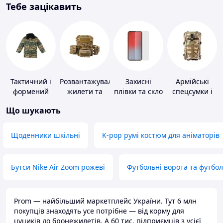
Тебе зацікавить
Тактичний і
Розвантажувальні
Захисні
Армійські
формений
жилети та
плівки та скло
спецсумки і
одяг
плитоноски
для
рюкзаки
Що шукають
без плит
портативних
пристроїв
Щоденники шкільні
K-pop румі костюм для аніматорів
Бутси Nike Air Zoom рожеві
Футбольні ворота та футбо
Prom — найбільший маркетплейс України. Тут 6 млн
покупців знаходять усе потрібне — від корму для
цуциків до бронежилетів. А 60 тис. підприємців з усієї