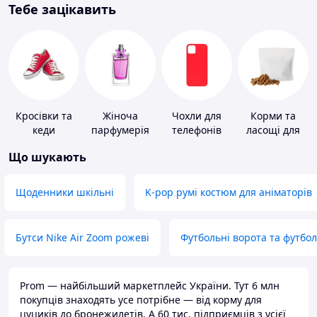
Тебе зацікавить
Кросівки та
Жіноча
Чохли для
Корми та
кеди
парфумерія
телефонів
ласощі для
домашніх
Що шукають
тварин і
птахів
Щоденники шкільні
K-pop румі костюм для аніматорів
Бутси Nike Air Zoom рожеві
Футбольні ворота та футбо
Prom — найбільший маркетплейс України. Тут 6 млн
покупців знаходять усе потрібне — від корму для
цуциків до бронежилетів. А 60 тис. підприємців з усієї