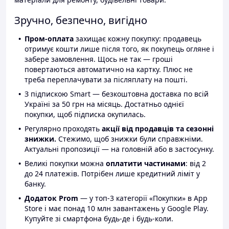
Зручно, безпечно, вигідно
Пром-оплата
захищає кожну покупку: продавець
отримує кошти лише після того, як покупець огляне і
забере замовлення. Щось не так — гроші
повертаються автоматично на картку. Плюс не
треба переплачувати за післяплату на пошті.
З підпискою Smart — безкоштовна доставка по всій
Україні за 50 грн на місяць. Достатньо однієї
покупки, щоб підписка окупилась.
Регулярно проходять
акції від продавців та сезонні
знижки.
Стежимо, щоб знижки були справжніми.
Актуальні пропозиції — на головній або в застосунку.
Великі покупки можна
оплатити частинами
: від 2
до 24 платежів. Потрібен лише кредитний ліміт у
банку.
Додаток Prom
— у топ-3 категорії «Покупки» в App
Store і має понад 10 млн завантажень у Google Play.
Купуйте зі смартфона будь-де і будь-коли.