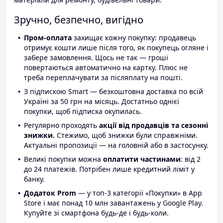
Зручно, безпечно, вигідно
Пром-оплата
захищає кожну покупку: продавець
отримує кошти лише після того, як покупець огляне і
забере замовлення. Щось не так — гроші
повертаються автоматично на картку. Плюс не
треба переплачувати за післяплату на пошті.
З підпискою Smart — безкоштовна доставка по всій
Україні за 50 грн на місяць. Достатньо однієї
покупки, щоб підписка окупилась.
Регулярно проходять
акції від продавців та сезонні
знижки.
Стежимо, щоб знижки були справжніми.
Актуальні пропозиції — на головній або в застосунку.
Великі покупки можна
оплатити частинами
: від 2
до 24 платежів. Потрібен лише кредитний ліміт у
банку.
Додаток Prom
— у топ-3 категорії «Покупки» в App
Store і має понад 10 млн завантажень у Google Play.
Купуйте зі смартфона будь-де і будь-коли.