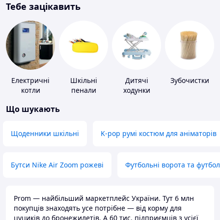
Тебе зацікавить
Електричні
Шкільні
Дитячі
Зубочистки
котли
пенали
ходунки
Що шукають
Щоденники шкільні
K-pop румі костюм для аніматорів
Бутси Nike Air Zoom рожеві
Футбольні ворота та футбо
Prom — найбільший маркетплейс України. Тут 6 млн
покупців знаходять усе потрібне — від корму для
цуциків до бронежилетів. А 60 тис. підприємців з усієї