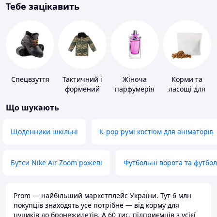
Тебе зацікавить
Спецвзуття
Тактичний і
Жіноча
Корми та
формений
парфумерія
ласощі для
одяг
домашніх
Що шукають
тварин і
птахів
Щоденники шкільні
K-pop румі костюм для аніматорів
Бутси Nike Air Zoom рожеві
Футбольні ворота та футбо
Prom — найбільший маркетплейс України. Тут 6 млн
покупців знаходять усе потрібне — від корму для
цуциків до бронежилетів. А 60 тис. підприємців з усієї