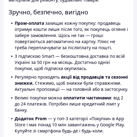
Зручно, безпечно, вигідно
Пром-оплата
захищає кожну покупку: продавець
отримує кошти лише після того, як покупець огляне і
забере замовлення. Щось не так — гроші
повертаються автоматично на картку. Плюс не
треба переплачувати за післяплату на пошті.
З підпискою Smart — безкоштовна доставка по всій
Україні за 50 грн на місяць. Достатньо однієї
покупки, щоб підписка окупилась.
Регулярно проходять
акції від продавців та сезонні
знижки.
Стежимо, щоб знижки були справжніми.
Актуальні пропозиції — на головній або в застосунку.
Великі покупки можна
оплатити частинами
: від 2
до 24 платежів. Потрібен лише кредитний ліміт у
банку.
Додаток Prom
— у топ-3 категорії «Покупки» в App
Store і має понад 10 млн завантажень у Google Play.
Купуйте зі смартфона будь-де і будь-коли.