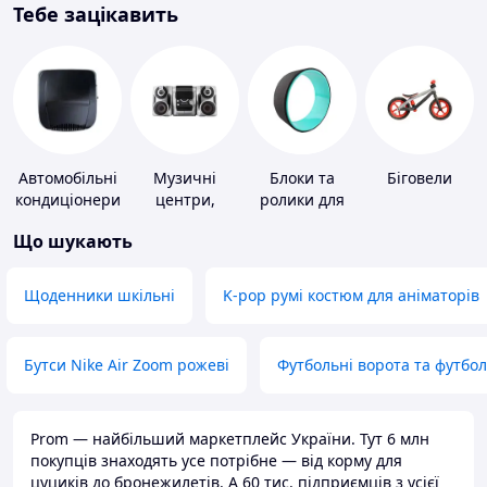
Тебе зацікавить
Автомобільні
Музичні
Блоки та
Біговели
кондиціонери
центри,
ролики для
магнітоли
йоги
Що шукають
Щоденники шкільні
K-pop румі костюм для аніматорів
Бутси Nike Air Zoom рожеві
Футбольні ворота та футбо
Prom — найбільший маркетплейс України. Тут 6 млн
покупців знаходять усе потрібне — від корму для
цуциків до бронежилетів. А 60 тис. підприємців з усієї