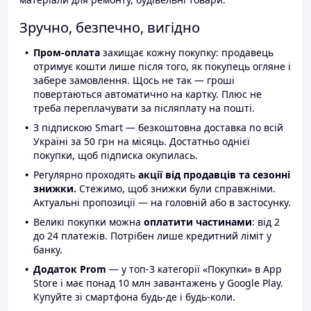
Зручно, безпечно, вигідно
Пром-оплата
захищає кожну покупку: продавець
отримує кошти лише після того, як покупець огляне і
забере замовлення. Щось не так — гроші
повертаються автоматично на картку. Плюс не
треба переплачувати за післяплату на пошті.
З підпискою Smart — безкоштовна доставка по всій
Україні за 50 грн на місяць. Достатньо однієї
покупки, щоб підписка окупилась.
Регулярно проходять
акції від продавців та сезонні
знижки.
Стежимо, щоб знижки були справжніми.
Актуальні пропозиції — на головній або в застосунку.
Великі покупки можна
оплатити частинами
: від 2
до 24 платежів. Потрібен лише кредитний ліміт у
банку.
Додаток Prom
— у топ-3 категорії «Покупки» в App
Store і має понад 10 млн завантажень у Google Play.
Купуйте зі смартфона будь-де і будь-коли.