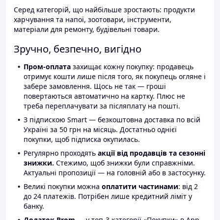
Серед категорій, що найбільше зростають: продукти
харчування та напої, зоотовари, інструменти,
матеріали для ремонту, будівельні товари.
Зручно, безпечно, вигідно
Пром-оплата
захищає кожну покупку: продавець
отримує кошти лише після того, як покупець огляне і
забере замовлення. Щось не так — гроші
повертаються автоматично на картку. Плюс не
треба переплачувати за післяплату на пошті.
З підпискою Smart — безкоштовна доставка по всій
Україні за 50 грн на місяць. Достатньо однієї
покупки, щоб підписка окупилась.
Регулярно проходять
акції від продавців та сезонні
знижки.
Стежимо, щоб знижки були справжніми.
Актуальні пропозиції — на головній або в застосунку.
Великі покупки можна
оплатити частинами
: від 2
до 24 платежів. Потрібен лише кредитний ліміт у
банку.
Додаток Prom
— у топ-3 категорії «Покупки» в App