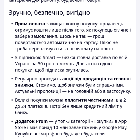
Зручно, безпечно, вигідно
Пром-оплата
захищає кожну покупку: продавець
отримує кошти лише після того, як покупець огляне і
забере замовлення. Щось не так — гроші
повертаються автоматично на картку. Плюс не
треба переплачувати за післяплату на пошті.
З підпискою Smart — безкоштовна доставка по всій
Україні за 50 грн на місяць. Достатньо однієї
покупки, щоб підписка окупилась.
Регулярно проходять
акції від продавців та сезонні
знижки.
Стежимо, щоб знижки були справжніми.
Актуальні пропозиції — на головній або в застосунку.
Великі покупки можна
оплатити частинами
: від 2
до 24 платежів. Потрібен лише кредитний ліміт у
банку.
Додаток Prom
— у топ-3 категорії «Покупки» в App
Store і має понад 10 млн завантажень у Google Play.
Купуйте зі смартфона будь-де і будь-коли.