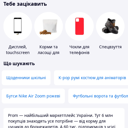
Тебе зацікавить
Дисплей,
Корми та
Чохли для
Спецвзуття
touchscreen
ласощі для
телефонів
для телефонів
домашніх
Що шукають
тварин і
птахів
Щоденники шкільні
K-pop румі костюм для аніматорів
Бутси Nike Air Zoom рожеві
Футбольні ворота та футбо
Prom — найбільший маркетплейс України. Тут 6 млн
покупців знаходять усе потрібне — від корму для
цуциків до бронежилетів. А 60 тис. підприємців з усієї