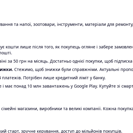
ання та напої, зоотовари, інструменти, матеріали для ремонту,
є кошти лише після того, як покупець огляне і забере замовл
пошті.
ні за 50 грн на місяць. Достатньо однієї покупки, щоб підписка
нижки.
Стежимо, щоб знижки були справжніми. Актуальні пропози
24 платежів. Потрібен лише кредитний ліміт у банку.
e і має понад 10 млн завантажень у Google Play. Купуйте зі смар
 сімейні магазини, виробники та великі компанії. Кожна покупка
ий старт, зручне керування, доступ до мільйонів покупців.