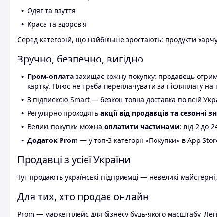
Одяг та взуття
Краса та здоров'я
Серед категорій, що найбільше зростають: продукти харчув
Зручно, безпечно, вигідно
Пром-оплата
захищає кожну покупку: продавець отриму
картку. Плюс не треба переплачувати за післяплату на 
З підпискою Smart — безкоштовна доставка по всій Украї
Регулярно проходять
акції від продавців та сезонні з
Великі покупки можна
оплатити частинами
: від 2 до 
Додаток Prom
— у топ-3 категорії «Покупки» в App Stor
Продавці з усієї України
Тут продають українські підприємці — невеликі майстерні,
Для тих, хто продає онлайн
Prom — маркетплейс для бізнесу будь-якого масштабу. Легк