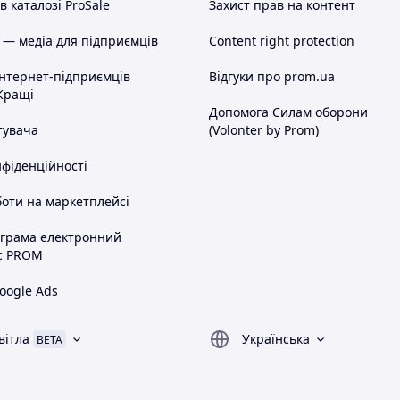
 каталозі ProSale
Захист прав на контент
 — медіа для підприємців
Content right protection
інтернет-підприємців
Відгуки про prom.ua
Кращі
Допомога Силам оборони
тувача
(Volonter by Prom)
нфіденційності
оти на маркетплейсі
ограма електронний
с PROM
oogle Ads
вітла
Українська
BETA