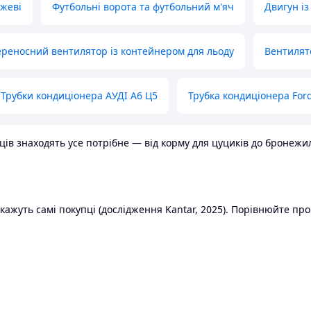
ожеві
Футбольні ворота та футбольний м'яч
Двигун із
реносний вентилятор із контейнером для льоду
Вентилят
Трубки кондиціонера АУДІ А6 Ц5
Трубка кондиціонера Ford
в знаходять усе потрібне — від корму для цуциків до бронежилет
ажуть самі покупці (дослідження Kantar, 2025). Порівнюйте пропо