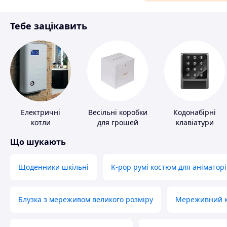
Матеріали для ремонту
Тебе зацікавить
Спорт і відпочинок
Електричні
Весільні коробки
Кодонабірні
котли
для грошей
клавіатури
Що шукають
Щоденники шкільні
K-pop румі костюм для аніматорі
Блузка з мереживом великого розміру
Мереживний ко