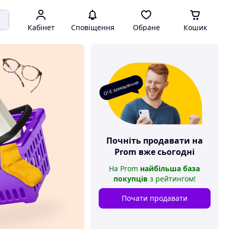
Кабінет
Сповіщення
Обране
Кошик
О! Є замовлення
Почніть продавати на
Prom
вже сьогодні
На
Prom
найбільша база
покупців
з рейтингом
!
Почати продавати