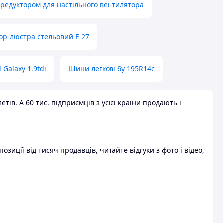
 редуктором для настільного вентилятора
ор-люстра стельовий E 27
 Galaxy 1.9tdi
Шини легкові бу 195R14c
ів. А 60 тис. підприємців з усієї країни продають і
зиції від тисяч продавців, читайте відгуки з фото і відео,