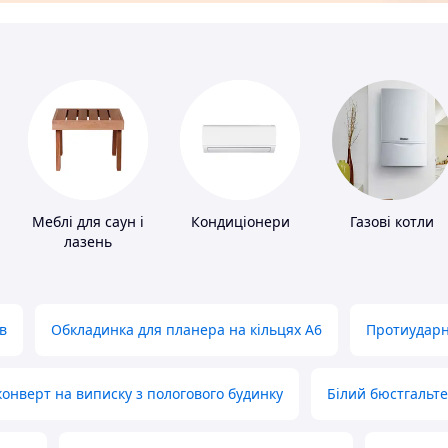
Меблі для саун і
Кондиціонери
Газові котли
лазень
в
Обкладинка для планера на кільцях А6
Протиударн
нверт на виписку з пологового будинку
Білий бюстгальт