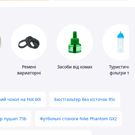
Ремені
Засоби від комах
Туристичні
вариаторні
фільтри та
пігулки для
питної води
ий чохол на Hot 60i
Бюстгальтер без кісточок 95с
ер пушап 75b
Футбольні стоноги Nike Phantom GX2