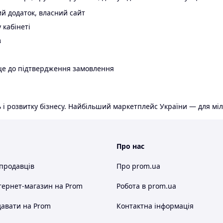
й додаток, власний сайт
 кабінеті
в
ще до підтвердження замовлення
 і розвитку бізнесу. Найбільший маркетплейс України — для міл
Про нас
 продавців
Про prom.ua
тернет-магазин
на Prom
Робота в prom.ua
авати на Prom
Контактна інформація