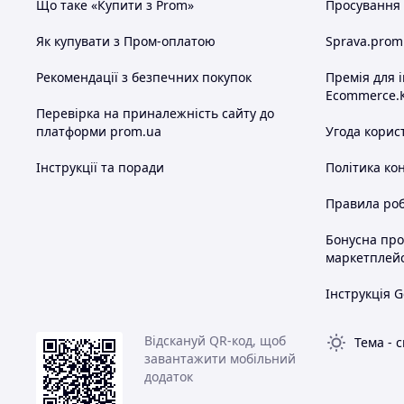
Що таке «Купити з Prom»
Просування в
Як купувати з Пром-оплатою
Sprava.prom
Рекомендації з безпечних покупок
Премія для 
Ecommerce.
Перевірка на приналежність сайту до
платформи prom.ua
Угода корис
Інструкції та поради
Політика ко
Правила роб
Бонусна пр
маркетплей
Інструкція G
Відскануй QR-код, щоб
Тема
-
с
завантажити мобільний
додаток