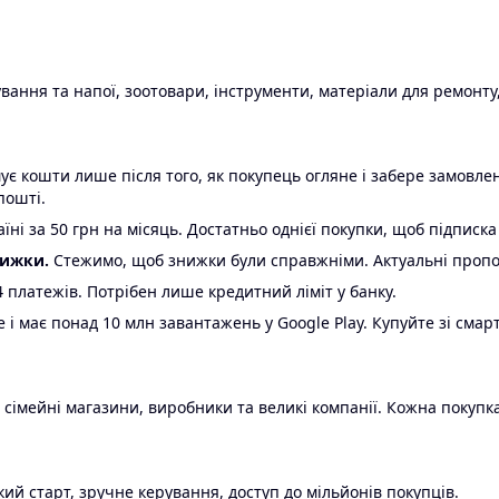
ання та напої, зоотовари, інструменти, матеріали для ремонту,
є кошти лише після того, як покупець огляне і забере замовл
пошті.
ні за 50 грн на місяць. Достатньо однієї покупки, щоб підписка
нижки.
Стежимо, щоб знижки були справжніми. Актуальні пропози
24 платежів. Потрібен лише кредитний ліміт у банку.
e і має понад 10 млн завантажень у Google Play. Купуйте зі смар
 сімейні магазини, виробники та великі компанії. Кожна покупка
ий старт, зручне керування, доступ до мільйонів покупців.