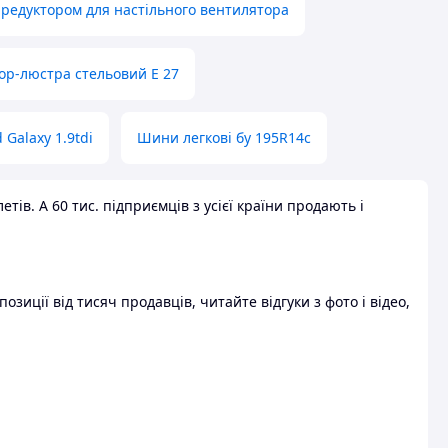
 редуктором для настільного вентилятора
ор-люстра стельовий E 27
 Galaxy 1.9tdi
Шини легкові бу 195R14c
ів. А 60 тис. підприємців з усієї країни продають і
зиції від тисяч продавців, читайте відгуки з фото і відео,