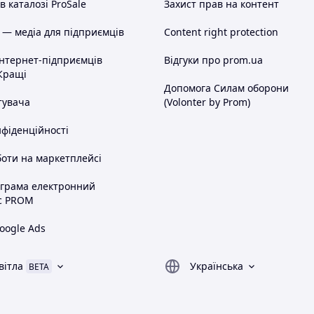
 каталозі ProSale
Захист прав на контент
 — медіа для підприємців
Content right protection
інтернет-підприємців
Відгуки про prom.ua
Кращі
Допомога Силам оборони
тувача
(Volonter by Prom)
нфіденційності
оти на маркетплейсі
ограма електронний
с PROM
oogle Ads
вітла
Українська
BETA