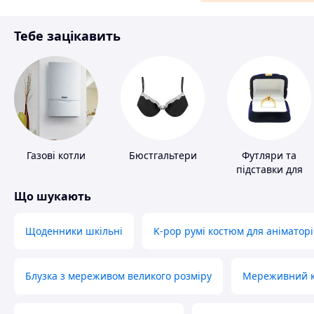
Матеріали для ремонту
Тебе зацікавить
Спорт і відпочинок
Газові котли
Бюстгальтери
Футляри та
підставки для
коштовностей
Що шукають
Щоденники шкільні
K-pop румі костюм для аніматорі
Блузка з мереживом великого розміру
Мереживний ко