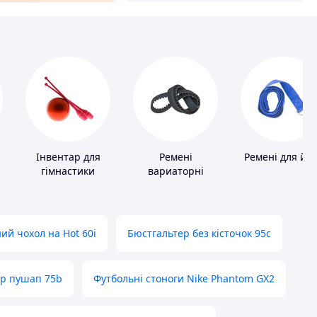
Інвентар для
Ремені
Ремені для йо
гімнастики
вариаторні
ий чохол на Hot 60i
Бюстгальтер без кісточок 95с
ер пушап 75b
Футбольні стоноги Nike Phantom GX2