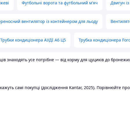
ожеві
Футбольні ворота та футбольний м'яч
Двигун із
реносний вентилятор із контейнером для льоду
Вентилят
Трубки кондиціонера АУДІ А6 Ц5
Трубка кондиціонера Ford
в знаходять усе потрібне — від корму для цуциків до бронежилет
ажуть самі покупці (дослідження Kantar, 2025). Порівнюйте пропо