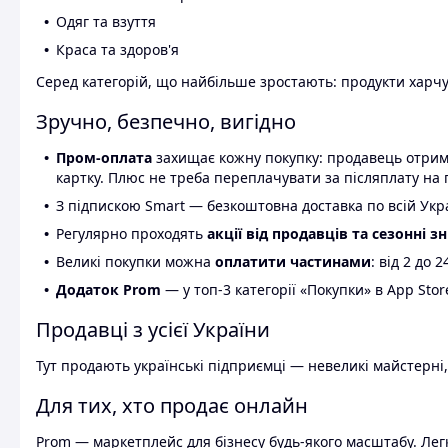
Одяг та взуття
Краса та здоров'я
Серед категорій, що найбільше зростають: продукти харчув
Зручно, безпечно, вигідно
Пром-оплата
захищає кожну покупку: продавець отриму
картку. Плюс не треба переплачувати за післяплату на 
З підпискою Smart — безкоштовна доставка по всій Украї
Регулярно проходять
акції від продавців та сезонні з
Великі покупки можна
оплатити частинами
: від 2 до 
Додаток Prom
— у топ-3 категорії «Покупки» в App Stor
Продавці з усієї України
Тут продають українські підприємці — невеликі майстерні,
Для тих, хто продає онлайн
Prom — маркетплейс для бізнесу будь-якого масштабу. Легк