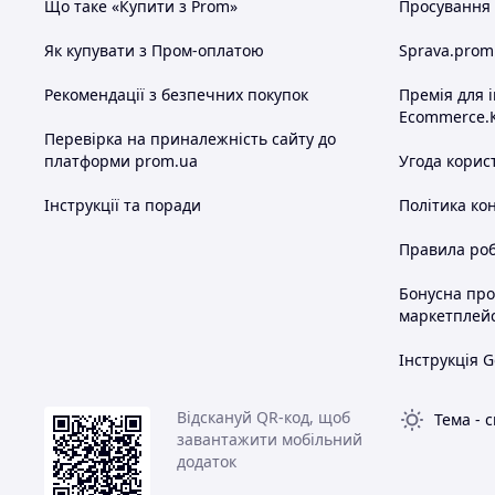
Що таке «Купити з Prom»
Просування в
Як купувати з Пром-оплатою
Sprava.prom
Рекомендації з безпечних покупок
Премія для 
Ecommerce.
Перевірка на приналежність сайту до
платформи prom.ua
Угода корис
Інструкції та поради
Політика ко
Правила роб
Бонусна пр
маркетплей
Інструкція G
Відскануй QR-код, щоб
Тема
-
с
завантажити мобільний
додаток