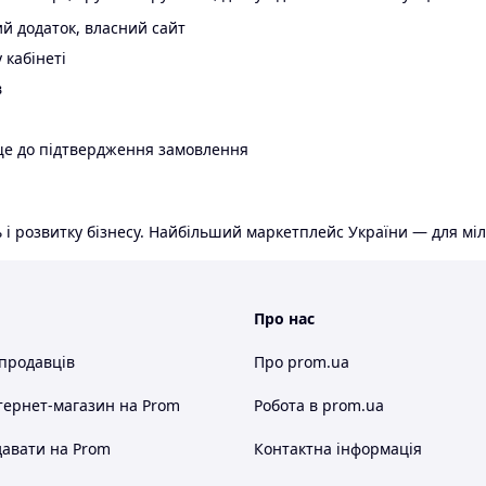
й додаток, власний сайт
 кабінеті
в
ще до підтвердження замовлення
 і розвитку бізнесу. Найбільший маркетплейс України — для міл
Про нас
 продавців
Про prom.ua
тернет-магазин
на Prom
Робота в prom.ua
авати на Prom
Контактна інформація