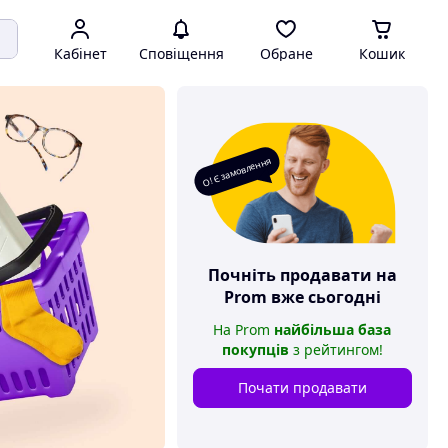
Кабінет
Сповіщення
Обране
Кошик
О! Є замовлення
Почніть продавати на
Prom
вже сьогодні
На
Prom
найбільша база
покупців
з рейтингом
!
Почати продавати