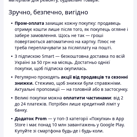
Зручно, безпечно, вигідно
Пром-оплата
захищає кожну покупку: продавець
отримує кошти лише після того, як покупець огляне і
забере замовлення. Щось не так — гроші
повертаються автоматично на картку. Плюс не
треба переплачувати за післяплату на пошті.
З підпискою Smart — безкоштовна доставка по всій
Україні за 50 грн на місяць. Достатньо однієї
покупки, щоб підписка окупилась.
Регулярно проходять
акції від продавців та сезонні
знижки.
Стежимо, щоб знижки були справжніми.
Актуальні пропозиції — на головній або в застосунку.
Великі покупки можна
оплатити частинами
: від 2
до 24 платежів. Потрібен лише кредитний ліміт у
банку.
Додаток Prom
— у топ-3 категорії «Покупки» в App
Store і має понад 10 млн завантажень у Google Play.
Купуйте зі смартфона будь-де і будь-коли.