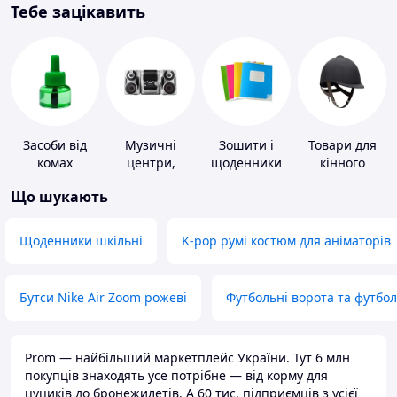
Тебе зацікавить
Засоби від
Музичні
Зошити і
Товари для
комах
центри,
щоденники
кінного
магнітоли
спорту
Що шукають
Щоденники шкільні
K-pop румі костюм для аніматорів
Бутси Nike Air Zoom рожеві
Футбольні ворота та футбо
Prom — найбільший маркетплейс України. Тут 6 млн
покупців знаходять усе потрібне — від корму для
цуциків до бронежилетів. А 60 тис. підприємців з усієї