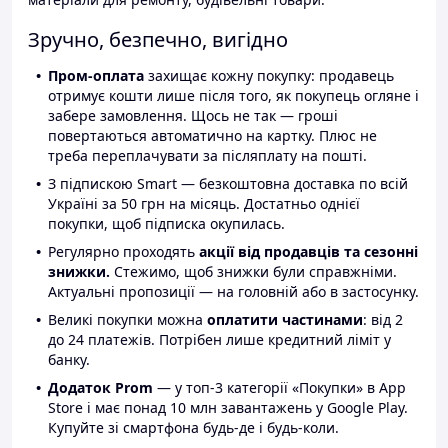
Зручно, безпечно, вигідно
Пром-оплата
захищає кожну покупку: продавець
отримує кошти лише після того, як покупець огляне і
забере замовлення. Щось не так — гроші
повертаються автоматично на картку. Плюс не
треба переплачувати за післяплату на пошті.
З підпискою Smart — безкоштовна доставка по всій
Україні за 50 грн на місяць. Достатньо однієї
покупки, щоб підписка окупилась.
Регулярно проходять
акції від продавців та сезонні
знижки.
Стежимо, щоб знижки були справжніми.
Актуальні пропозиції — на головній або в застосунку.
Великі покупки можна
оплатити частинами
: від 2
до 24 платежів. Потрібен лише кредитний ліміт у
банку.
Додаток Prom
— у топ-3 категорії «Покупки» в App
Store і має понад 10 млн завантажень у Google Play.
Купуйте зі смартфона будь-де і будь-коли.