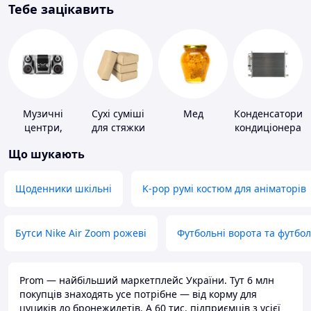
Тебе зацікавить
Музичні
Сухі суміші
Мед
Конденсатори
центри,
для стяжки
кондиціонера
магнітоли
підлоги
Що шукають
Щоденники шкільні
K-pop румі костюм для аніматорів
Бутси Nike Air Zoom рожеві
Футбольні ворота та футбо
Prom — найбільший маркетплейс України. Тут 6 млн
покупців знаходять усе потрібне — від корму для
цуциків до бронежилетів. А 60 тис. підприємців з усієї