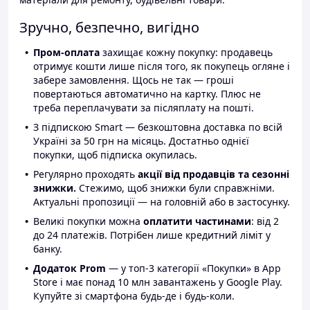
Зручно, безпечно, вигідно
Пром-оплата
захищає кожну покупку: продавець
отримує кошти лише після того, як покупець огляне і
забере замовлення. Щось не так — гроші
повертаються автоматично на картку. Плюс не
треба переплачувати за післяплату на пошті.
З підпискою Smart — безкоштовна доставка по всій
Україні за 50 грн на місяць. Достатньо однієї
покупки, щоб підписка окупилась.
Регулярно проходять
акції від продавців та сезонні
знижки.
Стежимо, щоб знижки були справжніми.
Актуальні пропозиції — на головній або в застосунку.
Великі покупки можна
оплатити частинами
: від 2
до 24 платежів. Потрібен лише кредитний ліміт у
банку.
Додаток Prom
— у топ-3 категорії «Покупки» в App
Store і має понад 10 млн завантажень у Google Play.
Купуйте зі смартфона будь-де і будь-коли.