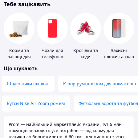
Тебе зацікавить
Корми та
Чохли для
Кросівки та
Захисні
ласощі для
телефонів
кеди
плівки та скло
домашніх
для
Що шукають
тварин і
портативних
птахів
пристроїв
Щоденники шкільні
K-pop румі костюм для аніматорів
Бутси Nike Air Zoom рожеві
Футбольні ворота та футбо
Prom — найбільший маркетплейс України. Тут 6 млн
покупців знаходять усе потрібне — від корму для
цуциків до бронежилетів. А 60 тис. підприємців з усієї