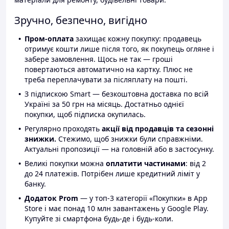
Зручно, безпечно, вигідно
Пром-оплата
захищає кожну покупку: продавець
отримує кошти лише після того, як покупець огляне і
забере замовлення. Щось не так — гроші
повертаються автоматично на картку. Плюс не
треба переплачувати за післяплату на пошті.
З підпискою Smart — безкоштовна доставка по всій
Україні за 50 грн на місяць. Достатньо однієї
покупки, щоб підписка окупилась.
Регулярно проходять
акції від продавців та сезонні
знижки.
Стежимо, щоб знижки були справжніми.
Актуальні пропозиції — на головній або в застосунку.
Великі покупки можна
оплатити частинами
: від 2
до 24 платежів. Потрібен лише кредитний ліміт у
банку.
Додаток Prom
— у топ-3 категорії «Покупки» в App
Store і має понад 10 млн завантажень у Google Play.
Купуйте зі смартфона будь-де і будь-коли.