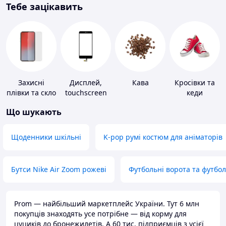
Тебе зацікавить
Захисні
Дисплей,
Кава
Кросівки та
плівки та скло
touchscreen
кеди
для
для телефонів
Що шукають
портативних
пристроїв
Щоденники шкільні
K-pop румі костюм для аніматорів
Бутси Nike Air Zoom рожеві
Футбольні ворота та футбо
Prom — найбільший маркетплейс України. Тут 6 млн
покупців знаходять усе потрібне — від корму для
цуциків до бронежилетів. А 60 тис. підприємців з усієї