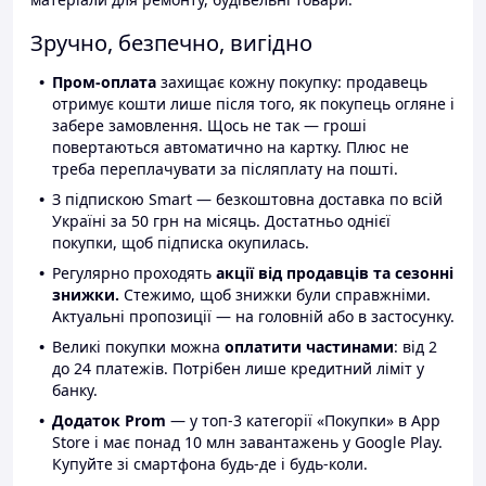
Зручно, безпечно, вигідно
Пром-оплата
захищає кожну покупку: продавець
отримує кошти лише після того, як покупець огляне і
забере замовлення. Щось не так — гроші
повертаються автоматично на картку. Плюс не
треба переплачувати за післяплату на пошті.
З підпискою Smart — безкоштовна доставка по всій
Україні за 50 грн на місяць. Достатньо однієї
покупки, щоб підписка окупилась.
Регулярно проходять
акції від продавців та сезонні
знижки.
Стежимо, щоб знижки були справжніми.
Актуальні пропозиції — на головній або в застосунку.
Великі покупки можна
оплатити частинами
: від 2
до 24 платежів. Потрібен лише кредитний ліміт у
банку.
Додаток Prom
— у топ-3 категорії «Покупки» в App
Store і має понад 10 млн завантажень у Google Play.
Купуйте зі смартфона будь-де і будь-коли.