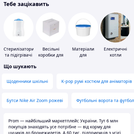
Тебе зацікавить
Стерилізатори
Весільні
Матеріали
Електричні
та підігрівачі
коробки для
для
котли
для дитячого
грошей
облаштування
Що шукають
харчування
промислових
підлог
Щоденники шкільні
K-pop румі костюм для аніматорів
Бутси Nike Air Zoom рожеві
Футбольні ворота та футбо
Prom — найбільший маркетплейс України. Тут 6 млн
покупців знаходять усе потрібне — від корму для
цуциків до бронежилетів. А 60 тис. підприємців з усієї