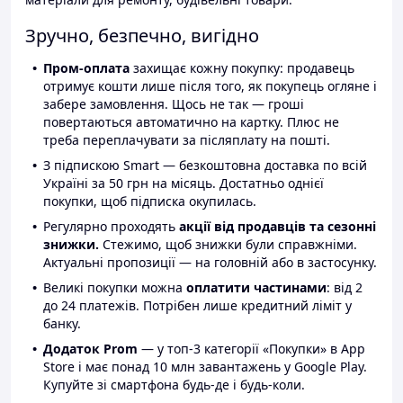
Зручно, безпечно, вигідно
Пром-оплата
захищає кожну покупку: продавець
отримує кошти лише після того, як покупець огляне і
забере замовлення. Щось не так — гроші
повертаються автоматично на картку. Плюс не
треба переплачувати за післяплату на пошті.
З підпискою Smart — безкоштовна доставка по всій
Україні за 50 грн на місяць. Достатньо однієї
покупки, щоб підписка окупилась.
Регулярно проходять
акції від продавців та сезонні
знижки.
Стежимо, щоб знижки були справжніми.
Актуальні пропозиції — на головній або в застосунку.
Великі покупки можна
оплатити частинами
: від 2
до 24 платежів. Потрібен лише кредитний ліміт у
банку.
Додаток Prom
— у топ-3 категорії «Покупки» в App
Store і має понад 10 млн завантажень у Google Play.
Купуйте зі смартфона будь-де і будь-коли.