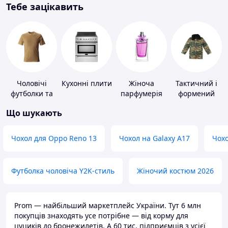
Тебе зацікавить
Чоловічі
Кухонні плити
Жіноча
Тактичний і
футболки та
парфумерія
формений
майки
одяг
Що шукають
Чохол для Oppo Reno 13
Чохол на Galaxy A17
Чохо
Футболка чоловіча Y2K-стиль
Жіночий костюм 2026
Prom — найбільший маркетплейс України. Тут 6 млн
покупців знаходять усе потрібне — від корму для
цуциків до бронежилетів. А 60 тис. підприємців з усієї