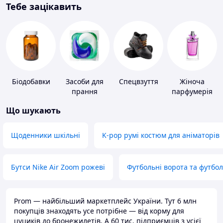
Тебе зацікавить
Біодобавки
Засоби для
Спецвзуття
Жіноча
прання
парфумерія
Що шукають
Щоденники шкільні
K-pop румі костюм для аніматорів
Бутси Nike Air Zoom рожеві
Футбольні ворота та футбо
Prom — найбільший маркетплейс України. Тут 6 млн
покупців знаходять усе потрібне — від корму для
цуциків до бронежилетів. А 60 тис. підприємців з усієї