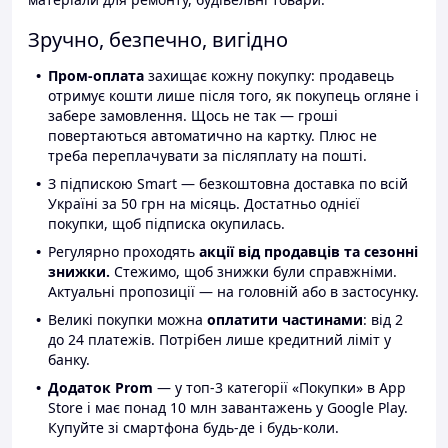
Зручно, безпечно, вигідно
Пром-оплата
захищає кожну покупку: продавець
отримує кошти лише після того, як покупець огляне і
забере замовлення. Щось не так — гроші
повертаються автоматично на картку. Плюс не
треба переплачувати за післяплату на пошті.
З підпискою Smart — безкоштовна доставка по всій
Україні за 50 грн на місяць. Достатньо однієї
покупки, щоб підписка окупилась.
Регулярно проходять
акції від продавців та сезонні
знижки.
Стежимо, щоб знижки були справжніми.
Актуальні пропозиції — на головній або в застосунку.
Великі покупки можна
оплатити частинами
: від 2
до 24 платежів. Потрібен лише кредитний ліміт у
банку.
Додаток Prom
— у топ-3 категорії «Покупки» в App
Store і має понад 10 млн завантажень у Google Play.
Купуйте зі смартфона будь-де і будь-коли.