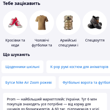
Тебе зацікавить
Кросівки та
Чоловічі
Армійські
Спецвзуття
кеди
футболки та
спецсумки і
майки
рюкзаки
Що шукають
Щоденники шкільні
K-pop румі костюм для аніматорів
Бутси Nike Air Zoom рожеві
Футбольні ворота та футбо
Prom — найбільший маркетплейс України. Тут 6 млн
покупців знаходять усе потрібне — від корму для
цуциків до бронежилетів. А 60 тис. підприємців з усієї