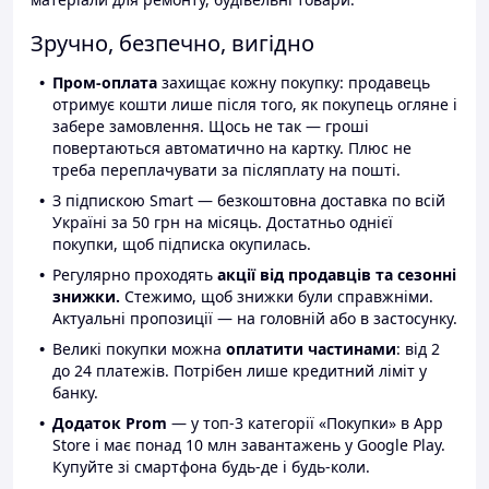
Зручно, безпечно, вигідно
Пром-оплата
захищає кожну покупку: продавець
отримує кошти лише після того, як покупець огляне і
забере замовлення. Щось не так — гроші
повертаються автоматично на картку. Плюс не
треба переплачувати за післяплату на пошті.
З підпискою Smart — безкоштовна доставка по всій
Україні за 50 грн на місяць. Достатньо однієї
покупки, щоб підписка окупилась.
Регулярно проходять
акції від продавців та сезонні
знижки.
Стежимо, щоб знижки були справжніми.
Актуальні пропозиції — на головній або в застосунку.
Великі покупки можна
оплатити частинами
: від 2
до 24 платежів. Потрібен лише кредитний ліміт у
банку.
Додаток Prom
— у топ-3 категорії «Покупки» в App
Store і має понад 10 млн завантажень у Google Play.
Купуйте зі смартфона будь-де і будь-коли.