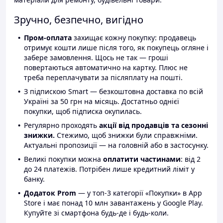
Зручно, безпечно, вигідно
Пром-оплата
захищає кожну покупку: продавець
отримує кошти лише після того, як покупець огляне і
забере замовлення. Щось не так — гроші
повертаються автоматично на картку. Плюс не
треба переплачувати за післяплату на пошті.
З підпискою Smart — безкоштовна доставка по всій
Україні за 50 грн на місяць. Достатньо однієї
покупки, щоб підписка окупилась.
Регулярно проходять
акції від продавців та сезонні
знижки.
Стежимо, щоб знижки були справжніми.
Актуальні пропозиції — на головній або в застосунку.
Великі покупки можна
оплатити частинами
: від 2
до 24 платежів. Потрібен лише кредитний ліміт у
банку.
Додаток Prom
— у топ-3 категорії «Покупки» в App
Store і має понад 10 млн завантажень у Google Play.
Купуйте зі смартфона будь-де і будь-коли.