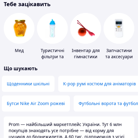
Тебе зацікавить
Мед
Туристичні
Інвентар для
Запчастини
фільтри та
гімнастики
та аксесуари
пігулки для
для побутових
Що шукають
питної води
кондиціонерів
Щоденники шкільні
K-pop румі костюм для аніматорів
Бутси Nike Air Zoom рожеві
Футбольні ворота та футбо
Prom — найбільший маркетплейс України. Тут 6 млн
покупців знаходять усе потрібне — від корму для
цуциків до бронежилетів. А 60 тис. підприємців з усієї