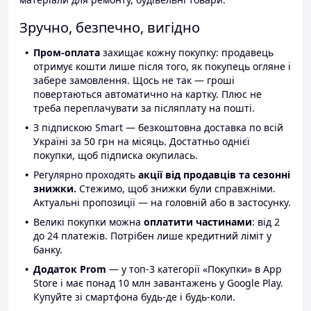
Зручно, безпечно, вигідно
Пром-оплата
захищає кожну покупку: продавець
отримує кошти лише після того, як покупець огляне і
забере замовлення. Щось не так — гроші
повертаються автоматично на картку. Плюс не
треба переплачувати за післяплату на пошті.
З підпискою Smart — безкоштовна доставка по всій
Україні за 50 грн на місяць. Достатньо однієї
покупки, щоб підписка окупилась.
Регулярно проходять
акції від продавців та сезонні
знижки.
Стежимо, щоб знижки були справжніми.
Актуальні пропозиції — на головній або в застосунку.
Великі покупки можна
оплатити частинами
: від 2
до 24 платежів. Потрібен лише кредитний ліміт у
банку.
Додаток Prom
— у топ-3 категорії «Покупки» в App
Store і має понад 10 млн завантажень у Google Play.
Купуйте зі смартфона будь-де і будь-коли.