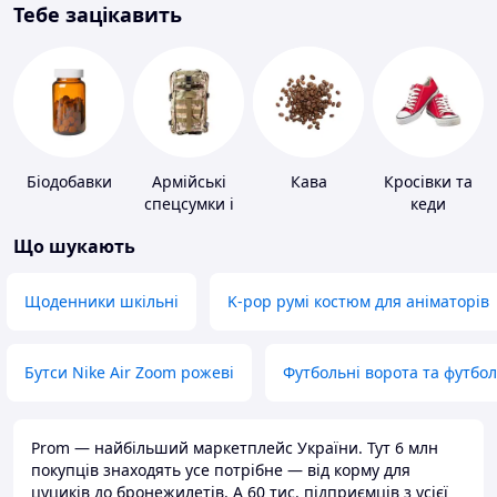
Тебе зацікавить
Біодобавки
Армійські
Кава
Кросівки та
спецсумки і
кеди
рюкзаки
Що шукають
Щоденники шкільні
K-pop румі костюм для аніматорів
Бутси Nike Air Zoom рожеві
Футбольні ворота та футбо
Prom — найбільший маркетплейс України. Тут 6 млн
покупців знаходять усе потрібне — від корму для
цуциків до бронежилетів. А 60 тис. підприємців з усієї