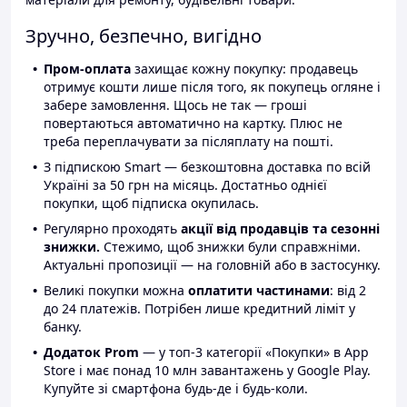
Зручно, безпечно, вигідно
Пром-оплата
захищає кожну покупку: продавець
отримує кошти лише після того, як покупець огляне і
забере замовлення. Щось не так — гроші
повертаються автоматично на картку. Плюс не
треба переплачувати за післяплату на пошті.
З підпискою Smart — безкоштовна доставка по всій
Україні за 50 грн на місяць. Достатньо однієї
покупки, щоб підписка окупилась.
Регулярно проходять
акції від продавців та сезонні
знижки.
Стежимо, щоб знижки були справжніми.
Актуальні пропозиції — на головній або в застосунку.
Великі покупки можна
оплатити частинами
: від 2
до 24 платежів. Потрібен лише кредитний ліміт у
банку.
Додаток Prom
— у топ-3 категорії «Покупки» в App
Store і має понад 10 млн завантажень у Google Play.
Купуйте зі смартфона будь-де і будь-коли.