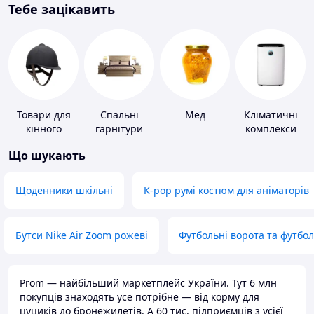
Тебе зацікавить
Товари для
Спальні
Мед
Кліматичні
кінного
гарнітури
комплекси
спорту
Що шукають
Щоденники шкільні
K-pop румі костюм для аніматорів
Бутси Nike Air Zoom рожеві
Футбольні ворота та футбо
Prom — найбільший маркетплейс України. Тут 6 млн
покупців знаходять усе потрібне — від корму для
цуциків до бронежилетів. А 60 тис. підприємців з усієї