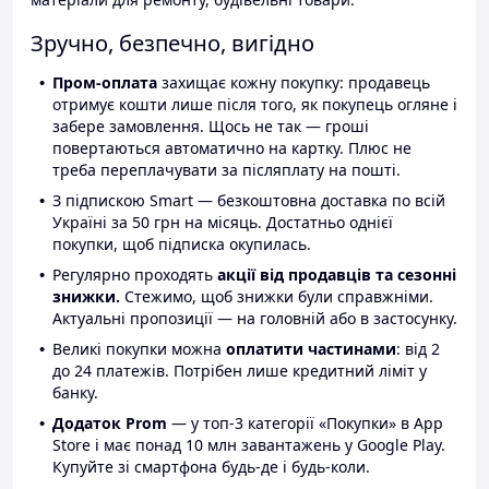
Зручно, безпечно, вигідно
Пром-оплата
захищає кожну покупку: продавець
отримує кошти лише після того, як покупець огляне і
забере замовлення. Щось не так — гроші
повертаються автоматично на картку. Плюс не
треба переплачувати за післяплату на пошті.
З підпискою Smart — безкоштовна доставка по всій
Україні за 50 грн на місяць. Достатньо однієї
покупки, щоб підписка окупилась.
Регулярно проходять
акції від продавців та сезонні
знижки.
Стежимо, щоб знижки були справжніми.
Актуальні пропозиції — на головній або в застосунку.
Великі покупки можна
оплатити частинами
: від 2
до 24 платежів. Потрібен лише кредитний ліміт у
банку.
Додаток Prom
— у топ-3 категорії «Покупки» в App
Store і має понад 10 млн завантажень у Google Play.
Купуйте зі смартфона будь-де і будь-коли.