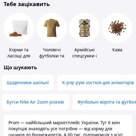
Тебе зацікавить
Корми та
Чоловічі
Армійські
Кава
ласощі для
футболки та
спецсумки і
домашніх
майки
рюкзаки
Що шукають
тварин і
птахів
Щоденники шкільні
K-pop румі костюм для аніматорів
Бутси Nike Air Zoom рожеві
Футбольні ворота та футбо
Prom — найбільший маркетплейс України. Тут 6 млн
покупців знаходять усе потрібне — від корму для
цуциків до бронежилетів. А 60 тис. підприємців з усієї