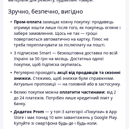
Зручно, безпечно, вигідно
Пром-оплата
захищає кожну покупку: продавець
отримує кошти лише після того, як покупець огляне і
забере замовлення. Щось не так — гроші
повертаються автоматично на картку. Плюс не
треба переплачувати за післяплату на пошті.
З підпискою Smart — безкоштовна доставка по всій
Україні за 50 грн на місяць. Достатньо однієї
покупки, щоб підписка окупилась.
Регулярно проходять
акції від продавців та сезонні
знижки.
Стежимо, щоб знижки були справжніми.
Актуальні пропозиції — на головній або в застосунку.
Великі покупки можна
оплатити частинами
: від 2
до 24 платежів. Потрібен лише кредитний ліміт у
банку.
Додаток Prom
— у топ-3 категорії «Покупки» в App
Store і має понад 10 млн завантажень у Google Play.
Купуйте зі смартфона будь-де і будь-коли.