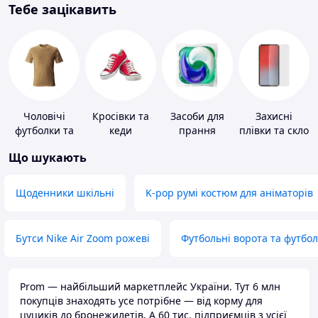
Тебе зацікавить
Чоловічі
Кросівки та
Засоби для
Захисні
футболки та
кеди
прання
плівки та скло
майки
для
Що шукають
портативних
пристроїв
Щоденники шкільні
K-pop румі костюм для аніматорів
Бутси Nike Air Zoom рожеві
Футбольні ворота та футбо
Prom — найбільший маркетплейс України. Тут 6 млн
покупців знаходять усе потрібне — від корму для
цуциків до бронежилетів. А 60 тис. підприємців з усієї