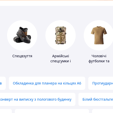
Спецвзуття
Армійські
Чоловічі
спецсумки і
футболки та
рюкзаки
майки
в
Обкладинка для планера на кільцях А6
Протиударн
нверт на виписку з пологового будинку
Білий бюстгальт