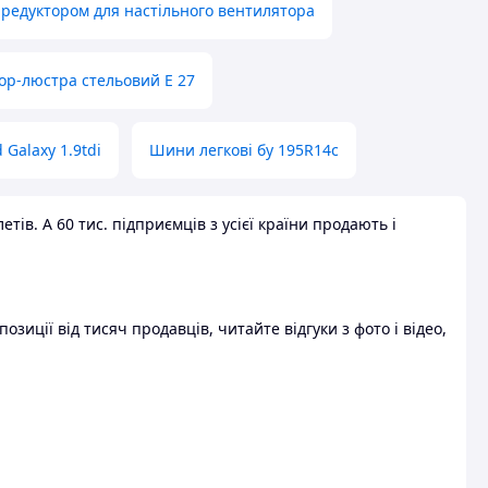
 редуктором для настільного вентилятора
ор-люстра стельовий E 27
 Galaxy 1.9tdi
Шини легкові бу 195R14c
ів. А 60 тис. підприємців з усієї країни продають і
зиції від тисяч продавців, читайте відгуки з фото і відео,