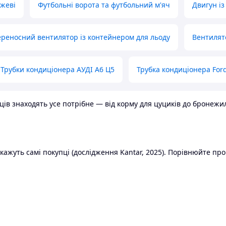
ожеві
Футбольні ворота та футбольний м'яч
Двигун із
реносний вентилятор із контейнером для льоду
Вентилят
Трубки кондиціонера АУДІ А6 Ц5
Трубка кондиціонера Ford
в знаходять усе потрібне — від корму для цуциків до бронежилет
ажуть самі покупці (дослідження Kantar, 2025). Порівнюйте пропо