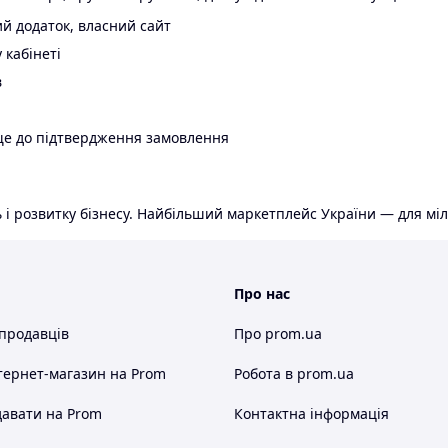
й додаток, власний сайт
 кабінеті
в
ще до підтвердження замовлення
 і розвитку бізнесу. Найбільший маркетплейс України — для міл
Про нас
 продавців
Про prom.ua
тернет-магазин
на Prom
Робота в prom.ua
авати на Prom
Контактна інформація