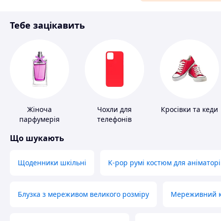
Матеріали для ремонту
Тебе зацікавить
Спорт і відпочинок
Жіноча
Чохли для
Кросівки та кеди
парфумерія
телефонів
Що шукають
Щоденники шкільні
K-pop румі костюм для аніматорі
Блузка з мереживом великого розміру
Мереживний ко