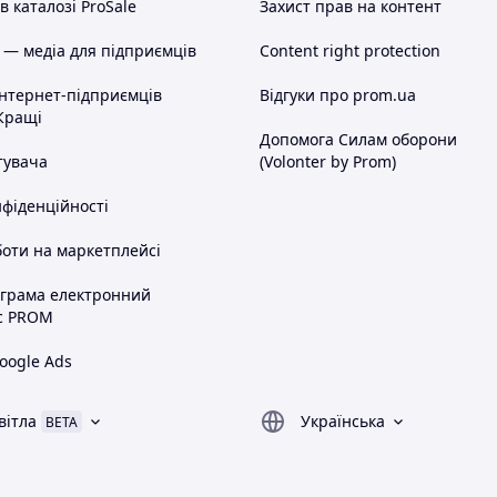
 каталозі ProSale
Захист прав на контент
 — медіа для підприємців
Content right protection
інтернет-підприємців
Відгуки про prom.ua
Кращі
Допомога Силам оборони
тувача
(Volonter by Prom)
нфіденційності
оти на маркетплейсі
ограма електронний
с PROM
oogle Ads
вітла
Українська
BETA