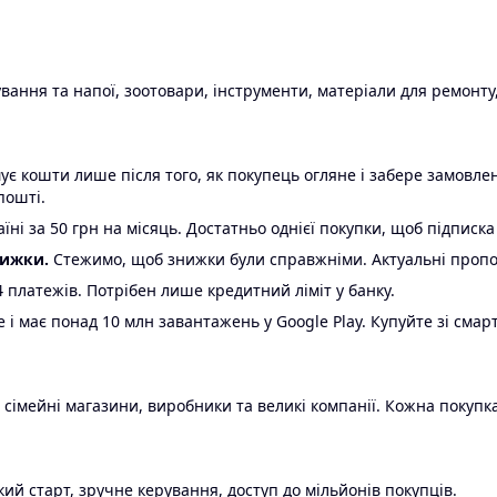
ання та напої, зоотовари, інструменти, матеріали для ремонту,
є кошти лише після того, як покупець огляне і забере замовл
пошті.
ні за 50 грн на місяць. Достатньо однієї покупки, щоб підписка
нижки.
Стежимо, щоб знижки були справжніми. Актуальні пропози
24 платежів. Потрібен лише кредитний ліміт у банку.
e і має понад 10 млн завантажень у Google Play. Купуйте зі смар
 сімейні магазини, виробники та великі компанії. Кожна покупка
ий старт, зручне керування, доступ до мільйонів покупців.