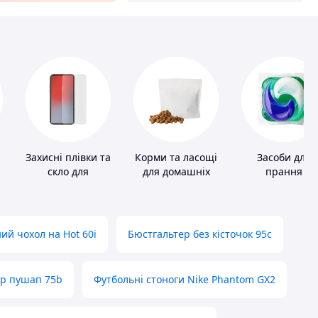
Захисні плівки та
Корми та ласощі
Засоби для
скло для
для домашніх
прання
портативних
тварин і птахів
пристроїв
ий чохол на Hot 60i
Бюстгальтер без кісточок 95с
ер пушап 75b
Футбольні стоноги Nike Phantom GX2