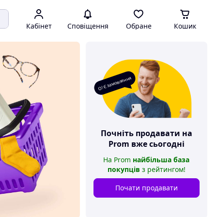
Кабінет
Сповіщення
Обране
Кошик
О! Є замовлення
Почніть продавати на
Prom
вже сьогодні
На
Prom
найбільша база
покупців
з рейтингом
!
Почати продавати