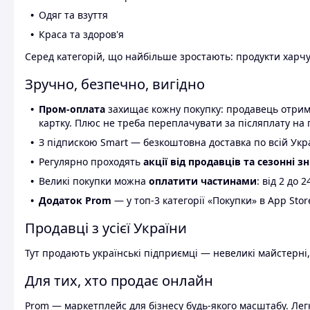
Одяг та взуття
Краса та здоров'я
Серед категорій, що найбільше зростають: продукти харчув
Зручно, безпечно, вигідно
Пром-оплата
захищає кожну покупку: продавець отриму
картку. Плюс не треба переплачувати за післяплату на 
З підпискою Smart — безкоштовна доставка по всій Украї
Регулярно проходять
акції від продавців та сезонні з
Великі покупки можна
оплатити частинами
: від 2 до 
Додаток Prom
— у топ-3 категорії «Покупки» в App Stor
Продавці з усієї України
Тут продають українські підприємці — невеликі майстерні,
Для тих, хто продає онлайн
Prom — маркетплейс для бізнесу будь-якого масштабу. Легк