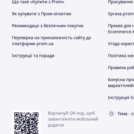
Що таке «Купити з Prom»
Просування в
Як купувати з Пром-оплатою
Sprava.prom
Рекомендації з безпечних покупок
Премія для 
Ecommerce.
Перевірка на приналежність сайту до
платформи prom.ua
Угода корис
Інструкції та поради
Політика ко
Правила роб
Бонусна пр
маркетплей
Інструкція G
Відскануй QR-код, щоб
Тема
-
с
завантажити мобільний
додаток