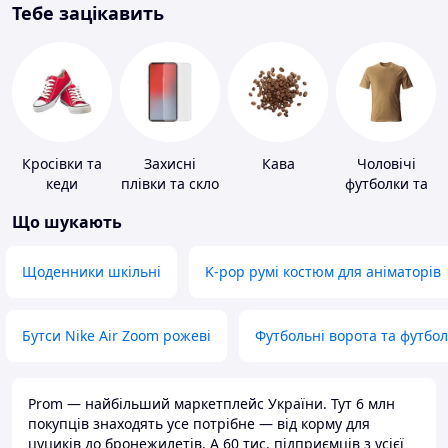
Тебе зацікавить
Кросівки та
Захисні
Кава
Чоловічі
кеди
плівки та скло
футболки та
для
майки
Що шукають
портативних
пристроїв
Щоденники шкільні
K-pop румі костюм для аніматорів
Бутси Nike Air Zoom рожеві
Футбольні ворота та футбо
Prom — найбільший маркетплейс України. Тут 6 млн
покупців знаходять усе потрібне — від корму для
цуциків до бронежилетів. А 60 тис. підприємців з усієї