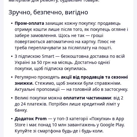
Зручно, безпечно, вигідно
Пром-оплата
захищає кожну покупку: продавець
отримує кошти лише після того, як покупець огляне і
забере замовлення. Щось не так — гроші
повертаються автоматично на картку. Плюс не
треба переплачувати за післяплату на пошті.
З підпискою Smart — безкоштовна доставка по всій
Україні за 50 грн на місяць. Достатньо однієї
покупки, щоб підписка окупилась.
Регулярно проходять
акції від продавців та сезонні
знижки.
Стежимо, щоб знижки були справжніми.
Актуальні пропозиції — на головній або в застосунку.
Великі покупки можна
оплатити частинами
: від 2
до 24 платежів. Потрібен лише кредитний ліміт у
банку.
Додаток Prom
— у топ-3 категорії «Покупки» в App
Store і має понад 10 млн завантажень у Google Play.
Купуйте зі смартфона будь-де і будь-коли.