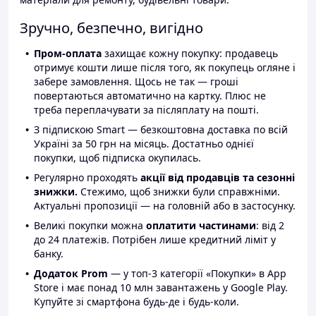
Зручно, безпечно, вигідно
Пром-оплата
захищає кожну покупку: продавець
отримує кошти лише після того, як покупець огляне і
забере замовлення. Щось не так — гроші
повертаються автоматично на картку. Плюс не
треба переплачувати за післяплату на пошті.
З підпискою Smart — безкоштовна доставка по всій
Україні за 50 грн на місяць. Достатньо однієї
покупки, щоб підписка окупилась.
Регулярно проходять
акції від продавців та сезонні
знижки.
Стежимо, щоб знижки були справжніми.
Актуальні пропозиції — на головній або в застосунку.
Великі покупки можна
оплатити частинами
: від 2
до 24 платежів. Потрібен лише кредитний ліміт у
банку.
Додаток Prom
— у топ-3 категорії «Покупки» в App
Store і має понад 10 млн завантажень у Google Play.
Купуйте зі смартфона будь-де і будь-коли.