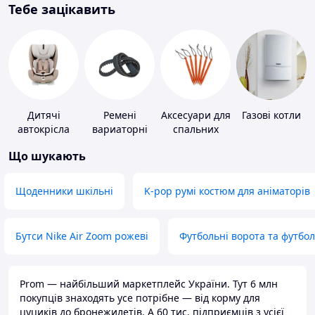
Тебе зацікавить
Дитячі
Ремені
Аксесуари для
Газові котли
автокрісла
вариаторні
спальних
мішків,
Що шукають
карематів та
наметів
Щоденники шкільні
K-pop румі костюм для аніматорів
Бутси Nike Air Zoom рожеві
Футбольні ворота та футбо
Prom — найбільший маркетплейс України. Тут 6 млн
покупців знаходять усе потрібне — від корму для
цуциків до бронежилетів. А 60 тис. підприємців з усієї