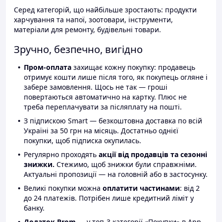
Серед категорій, що найбільше зростають: продукти
харчування та напої, зоотовари, інструменти,
матеріали для ремонту, будівельні товари.
Зручно, безпечно, вигідно
Пром-оплата
захищає кожну покупку: продавець
отримує кошти лише після того, як покупець огляне і
забере замовлення. Щось не так — гроші
повертаються автоматично на картку. Плюс не
треба переплачувати за післяплату на пошті.
З підпискою Smart — безкоштовна доставка по всій
Україні за 50 грн на місяць. Достатньо однієї
покупки, щоб підписка окупилась.
Регулярно проходять
акції від продавців та сезонні
знижки.
Стежимо, щоб знижки були справжніми.
Актуальні пропозиції — на головній або в застосунку.
Великі покупки можна
оплатити частинами
: від 2
до 24 платежів. Потрібен лише кредитний ліміт у
банку.
Додаток Prom
— у топ-3 категорії «Покупки» в App