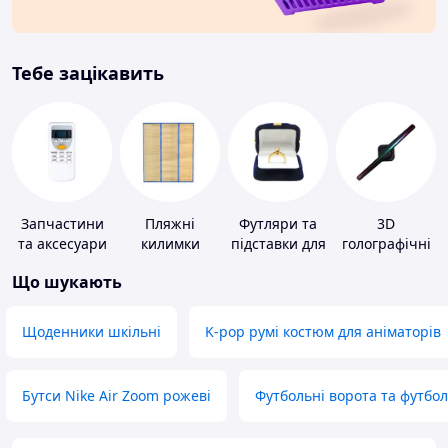
Тебе зацікавить
Запчастини
Пляжні
Футляри та
3D
та аксесуари
килимки
підставки для
голографічні
для побутових
коштовностей
пристрої
Що шукають
кондиціонерів
Щоденники шкільні
K-pop румі костюм для аніматорів
Бутси Nike Air Zoom рожеві
Футбольні ворота та футбо