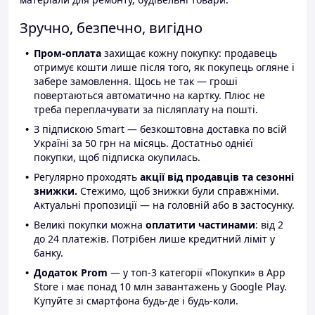
Зручно, безпечно, вигідно
Пром-оплата
захищає кожну покупку: продавець
отримує кошти лише після того, як покупець огляне і
забере замовлення. Щось не так — гроші
повертаються автоматично на картку. Плюс не
треба переплачувати за післяплату на пошті.
З підпискою Smart — безкоштовна доставка по всій
Україні за 50 грн на місяць. Достатньо однієї
покупки, щоб підписка окупилась.
Регулярно проходять
акції від продавців та сезонні
знижки.
Стежимо, щоб знижки були справжніми.
Актуальні пропозиції — на головній або в застосунку.
Великі покупки можна
оплатити частинами
: від 2
до 24 платежів. Потрібен лише кредитний ліміт у
банку.
Додаток Prom
— у топ-3 категорії «Покупки» в App
Store і має понад 10 млн завантажень у Google Play.
Купуйте зі смартфона будь-де і будь-коли.