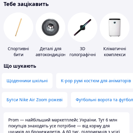
Тебе зацікавить
Спортивні
Деталі для
3D
Кліматичні
бити
автокондиціонерів
голографічні
комплекси
пристрої
Що шукають
Щоденники шкільні
K-pop румі костюм для аніматорів
Бутси Nike Air Zoom рожеві
Футбольні ворота та футбо
Prom — найбільший маркетплейс України. Тут 6 млн
покупців знаходять усе потрібне — від корму для
цуциків до бронежилетів. А 60 тис. підприємців з усієї