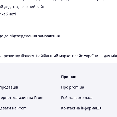
й додаток, власний сайт
 кабінеті
в
ще до підтвердження замовлення
 і розвитку бізнесу. Найбільший маркетплейс України — для міл
Про нас
 продавців
Про prom.ua
тернет-магазин
на Prom
Робота в prom.ua
авати на Prom
Контактна інформація