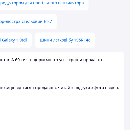
 редуктором для настільного вентилятора
ор-люстра стельовий E 27
 Galaxy 1.9tdi
Шини легкові бу 195R14c
ів. А 60 тис. підприємців з усієї країни продають і
зиції від тисяч продавців, читайте відгуки з фото і відео,