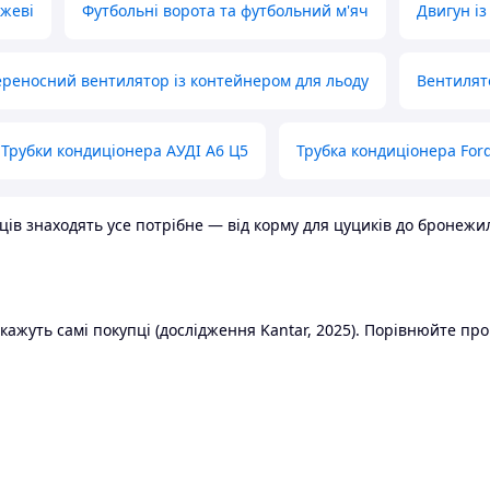
ожеві
Футбольні ворота та футбольний м'яч
Двигун із
реносний вентилятор із контейнером для льоду
Вентилят
Трубки кондиціонера АУДІ А6 Ц5
Трубка кондиціонера Ford
в знаходять усе потрібне — від корму для цуциків до бронежилет
ажуть самі покупці (дослідження Kantar, 2025). Порівнюйте пропо