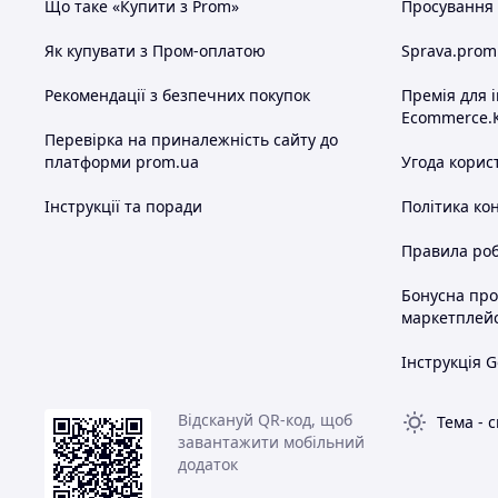
Що таке «Купити з Prom»
Просування в
Як купувати з Пром-оплатою
Sprava.prom
Рекомендації з безпечних покупок
Премія для 
Ecommerce.
Перевірка на приналежність сайту до
платформи prom.ua
Угода корис
Інструкції та поради
Політика ко
Правила роб
Бонусна пр
маркетплей
Інструкція G
Відскануй QR-код, щоб
Тема
-
с
завантажити мобільний
додаток