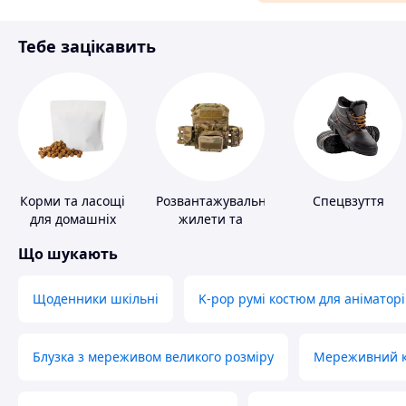
Матеріали для ремонту
Тебе зацікавить
Спорт і відпочинок
Корми та ласощі
Розвантажувальні
Спецвзуття
для домашніх
жилети та
тварин і птахів
плитоноски без
Що шукають
плит
Щоденники шкільні
K-pop румі костюм для аніматорі
Блузка з мереживом великого розміру
Мереживний ко