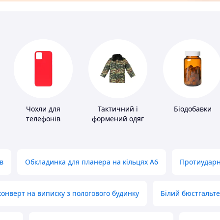
Чохли для
Тактичний і
Біодобавки
телефонів
формений одяг
в
Обкладинка для планера на кільцях А6
Протиударн
нверт на виписку з пологового будинку
Білий бюстгальт