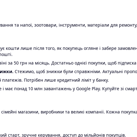
ання та напої, зоотовари, інструменти, матеріали для ремонту,
є кошти лише після того, як покупець огляне і забере замовл
пошті.
ні за 50 грн на місяць. Достатньо однієї покупки, щоб підписка
нижки.
Стежимо, щоб знижки були справжніми. Актуальні пропози
24 платежів. Потрібен лише кредитний ліміт у банку.
e і має понад 10 млн завантажень у Google Play. Купуйте зі смар
 сімейні магазини, виробники та великі компанії. Кожна покупка
ий старт, зручне керування, доступ до мільйонів покупців.