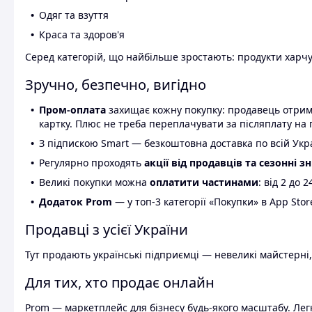
Одяг та взуття
Краса та здоров'я
Серед категорій, що найбільше зростають: продукти харчув
Зручно, безпечно, вигідно
Пром-оплата
захищає кожну покупку: продавець отриму
картку. Плюс не треба переплачувати за післяплату на 
З підпискою Smart — безкоштовна доставка по всій Украї
Регулярно проходять
акції від продавців та сезонні з
Великі покупки можна
оплатити частинами
: від 2 до 
Додаток Prom
— у топ-3 категорії «Покупки» в App Stor
Продавці з усієї України
Тут продають українські підприємці — невеликі майстерні,
Для тих, хто продає онлайн
Prom — маркетплейс для бізнесу будь-якого масштабу. Легк