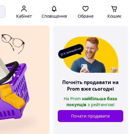
Кабінет
Сповіщення
Обране
Кошик
О! Є замовлення
Почніть продавати на
Prom
вже сьогодні
На
Prom
найбільша база
покупців
з рейтингом
!
Почати продавати