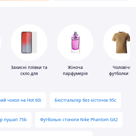
Захисні плівки та
Жіноча
Чоловічі
скло для
парфумерія
футболки та
портативних
майки
пристроїв
ий чохол на Hot 60i
Бюстгальтер без кісточок 95с
ер пушап 75b
Футбольні стоноги Nike Phantom GX2