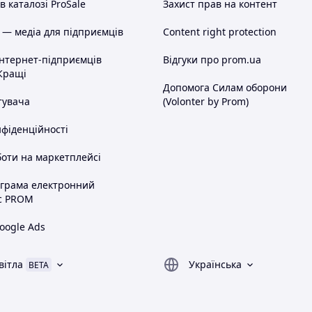
 каталозі ProSale
Захист прав на контент
 — медіа для підприємців
Content right protection
інтернет-підприємців
Відгуки про prom.ua
Кращі
Допомога Силам оборони
тувача
(Volonter by Prom)
нфіденційності
оти на маркетплейсі
ограма електронний
с PROM
oogle Ads
вітла
Українська
BETA