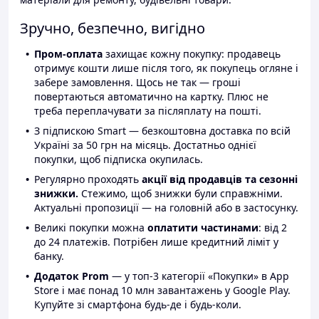
Зручно, безпечно, вигідно
Пром-оплата
захищає кожну покупку: продавець
отримує кошти лише після того, як покупець огляне і
забере замовлення. Щось не так — гроші
повертаються автоматично на картку. Плюс не
треба переплачувати за післяплату на пошті.
З підпискою Smart — безкоштовна доставка по всій
Україні за 50 грн на місяць. Достатньо однієї
покупки, щоб підписка окупилась.
Регулярно проходять
акції від продавців та сезонні
знижки.
Стежимо, щоб знижки були справжніми.
Актуальні пропозиції — на головній або в застосунку.
Великі покупки можна
оплатити частинами
: від 2
до 24 платежів. Потрібен лише кредитний ліміт у
банку.
Додаток Prom
— у топ-3 категорії «Покупки» в App
Store і має понад 10 млн завантажень у Google Play.
Купуйте зі смартфона будь-де і будь-коли.