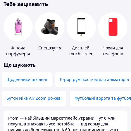
Тебе зацікавить
Жіноча
Спецвзуття
Дисплей,
Чохли для
парфумерія
touchscreen
телефонів
для телефонів
Що шукають
Щоденники шкільні
K-pop румі костюм для аніматорів
Бутси Nike Air Zoom рожеві
Футбольні ворота та футбо
Prom — найбільший маркетплейс України. Тут 6 млн
покупців знаходять усе потрібне — від корму для
цуциків до бронежилетів. А 60 тис. підприємців з усієї