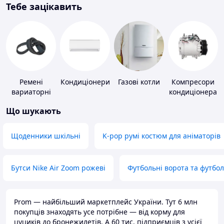
Тебе зацікавить
Ремені
Кондиціонери
Газові котли
Компресори
вариаторні
кондиціонера
Що шукають
Щоденники шкільні
K-pop румі костюм для аніматорів
Бутси Nike Air Zoom рожеві
Футбольні ворота та футбо
Prom — найбільший маркетплейс України. Тут 6 млн
покупців знаходять усе потрібне — від корму для
цуциків до бронежилетів. А 60 тис. підприємців з усієї