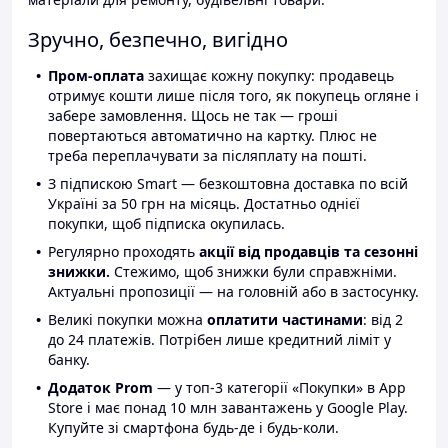
Зручно, безпечно, вигідно
Пром-оплата
захищає кожну покупку: продавець
отримує кошти лише після того, як покупець огляне і
забере замовлення. Щось не так — гроші
повертаються автоматично на картку. Плюс не
треба переплачувати за післяплату на пошті.
З підпискою Smart — безкоштовна доставка по всій
Україні за 50 грн на місяць. Достатньо однієї
покупки, щоб підписка окупилась.
Регулярно проходять
акції від продавців та сезонні
знижки.
Стежимо, щоб знижки були справжніми.
Актуальні пропозиції — на головній або в застосунку.
Великі покупки можна
оплатити частинами
: від 2
до 24 платежів. Потрібен лише кредитний ліміт у
банку.
Додаток Prom
— у топ-3 категорії «Покупки» в App
Store і має понад 10 млн завантажень у Google Play.
Купуйте зі смартфона будь-де і будь-коли.