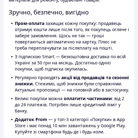
Зручно, безпечно, вигідно
Пром-оплата
захищає кожну покупку: продавець
отримує кошти лише після того, як покупець огляне і
забере замовлення. Щось не так — гроші
повертаються автоматично на картку. Плюс не
треба переплачувати за післяплату на пошті.
З підпискою Smart — безкоштовна доставка по всій
Україні за 50 грн на місяць. Достатньо однієї
покупки, щоб підписка окупилась.
Регулярно проходять
акції від продавців та сезонні
знижки.
Стежимо, щоб знижки були справжніми.
Актуальні пропозиції — на головній або в застосунку.
Великі покупки можна
оплатити частинами
: від 2
до 24 платежів. Потрібен лише кредитний ліміт у
банку.
Додаток Prom
— у топ-3 категорії «Покупки» в App
Store і має понад 10 млн завантажень у Google Play.
Купуйте зі смартфона будь-де і будь-коли.