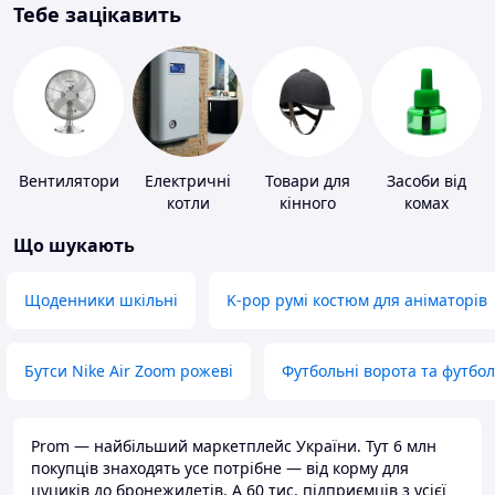
Тебе зацікавить
Вентилятори
Електричні
Товари для
Засоби від
котли
кінного
комах
спорту
Що шукають
Щоденники шкільні
K-pop румі костюм для аніматорів
Бутси Nike Air Zoom рожеві
Футбольні ворота та футбо
Prom — найбільший маркетплейс України. Тут 6 млн
покупців знаходять усе потрібне — від корму для
цуциків до бронежилетів. А 60 тис. підприємців з усієї