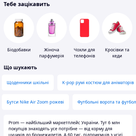
Тебе зацікавить
Біодобавки
Жіноча
Чохли для
Кросівки та
парфумерія
телефонів
кеди
Що шукають
Щоденники шкільні
K-pop румі костюм для аніматорів
Бутси Nike Air Zoom рожеві
Футбольні ворота та футбо
Prom — найбільший маркетплейс України. Тут 6 млн
покупців знаходять усе потрібне — від корму для
цуциків до бронежилетів. А 60 тис. підприємців з усієї