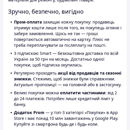
Зручно, безпечно, вигідно
Пром-оплата
захищає кожну покупку: продавець
отримує кошти лише після того, як покупець огляне і
забере замовлення. Щось не так — гроші
повертаються автоматично на картку. Плюс не
треба переплачувати за післяплату на пошті.
З підпискою Smart — безкоштовна доставка по всій
Україні за 50 грн на місяць. Достатньо однієї
покупки, щоб підписка окупилась.
Регулярно проходять
акції від продавців та сезонні
знижки.
Стежимо, щоб знижки були справжніми.
Актуальні пропозиції — на головній або в застосунку.
Великі покупки можна
оплатити частинами
: від 2
до 24 платежів. Потрібен лише кредитний ліміт у
банку.
Додаток Prom
— у топ-3 категорії «Покупки» в App
Store і має понад 10 млн завантажень у Google Play.
Купуйте зі смартфона будь-де і будь-коли.