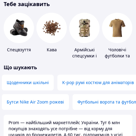
Тебе зацікавить
Спецвзуття
Кава
Армійські
Чоловічі
спецсумки і
футболки та
рюкзаки
майки
Що шукають
Щоденники шкільні
K-pop румі костюм для аніматорів
Бутси Nike Air Zoom рожеві
Футбольні ворота та футбо
Prom — найбільший маркетплейс України. Тут 6 млн
покупців знаходять усе потрібне — від корму для
цуциків до бронежилетів. А 60 тис. підприємців з усієї