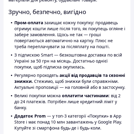
Зручно, безпечно, вигідно
Пром-оплата
захищає кожну покупку: продавець
отримує кошти лише після того, як покупець огляне і
забере замовлення. Щось не так — гроші
повертаються автоматично на картку. Плюс не
треба переплачувати за післяплату на пошті.
З підпискою Smart — безкоштовна доставка по всій
Україні за 50 грн на місяць. Достатньо однієї
покупки, щоб підписка окупилась.
Регулярно проходять
акції від продавців та сезонні
знижки.
Стежимо, щоб знижки були справжніми.
Актуальні пропозиції — на головній або в застосунку.
Великі покупки можна
оплатити частинами
: від 2
до 24 платежів. Потрібен лише кредитний ліміт у
банку.
Додаток Prom
— у топ-3 категорії «Покупки» в App
Store і має понад 10 млн завантажень у Google Play.
Купуйте зі смартфона будь-де і будь-коли.