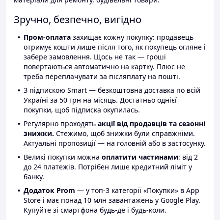
Зручно, безпечно, вигідно
Пром-оплата
захищає кожну покупку: продавець
отримує кошти лише після того, як покупець огляне і
забере замовлення. Щось не так — гроші
повертаються автоматично на картку. Плюс не
треба переплачувати за післяплату на пошті.
З підпискою Smart — безкоштовна доставка по всій
Україні за 50 грн на місяць. Достатньо однієї
покупки, щоб підписка окупилась.
Регулярно проходять
акції від продавців та сезонні
знижки.
Стежимо, щоб знижки були справжніми.
Актуальні пропозиції — на головній або в застосунку.
Великі покупки можна
оплатити частинами
: від 2
до 24 платежів. Потрібен лише кредитний ліміт у
банку.
Додаток Prom
— у топ-3 категорії «Покупки» в App
Store і має понад 10 млн завантажень у Google Play.
Купуйте зі смартфона будь-де і будь-коли.