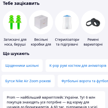
Тебе зацікавить
Затискачі для
Весільні
Стерилізатори
Ремені
носа, беруші
коробки для
та підігрівачі
вариаторні
для плавання
грошей
для дитячого
Що шукають
харчування
Щоденники шкільні
K-pop румі костюм для аніматорів
Бутси Nike Air Zoom рожеві
Футбольні ворота та футбо
Prom — найбільший маркетплейс України. Тут 6 млн
покупців знаходять усе потрібне — від корму для
цуциків до бронежилетів. А 60 тис. підприємців з усієї