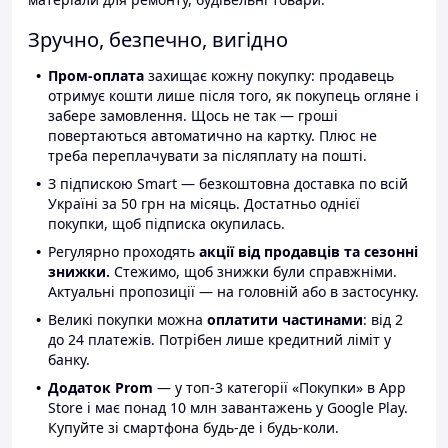
Зручно, безпечно, вигідно
Пром-оплата
захищає кожну покупку: продавець
отримує кошти лише після того, як покупець огляне і
забере замовлення. Щось не так — гроші
повертаються автоматично на картку. Плюс не
треба переплачувати за післяплату на пошті.
З підпискою Smart — безкоштовна доставка по всій
Україні за 50 грн на місяць. Достатньо однієї
покупки, щоб підписка окупилась.
Регулярно проходять
акції від продавців та сезонні
знижки.
Стежимо, щоб знижки були справжніми.
Актуальні пропозиції — на головній або в застосунку.
Великі покупки можна
оплатити частинами
: від 2
до 24 платежів. Потрібен лише кредитний ліміт у
банку.
Додаток Prom
— у топ-3 категорії «Покупки» в App
Store і має понад 10 млн завантажень у Google Play.
Купуйте зі смартфона будь-де і будь-коли.