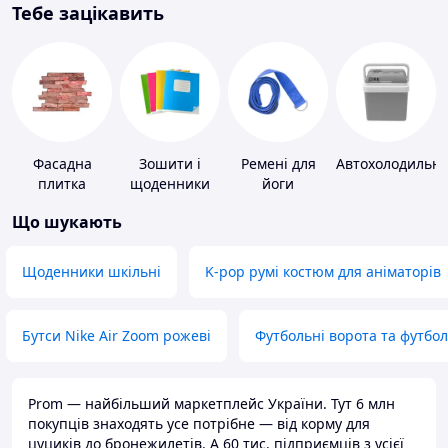
Тебе зацікавить
Фасадна
Зошити і
Ремені для
Автохолодильн
плитка
щоденники
йоги
Що шукають
Щоденники шкільні
K-pop румі костюм для аніматорів
Бутси Nike Air Zoom рожеві
Футбольні ворота та футбо
Prom — найбільший маркетплейс України. Тут 6 млн
покупців знаходять усе потрібне — від корму для
цуциків до бронежилетів. А 60 тис. підприємців з усієї