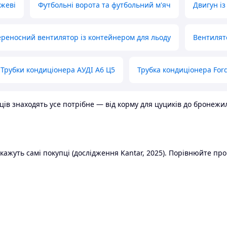
ожеві
Футбольні ворота та футбольний м'яч
Двигун із
реносний вентилятор із контейнером для льоду
Вентилят
Трубки кондиціонера АУДІ А6 Ц5
Трубка кондиціонера Ford
в знаходять усе потрібне — від корму для цуциків до бронежилет
ажуть самі покупці (дослідження Kantar, 2025). Порівнюйте пропо