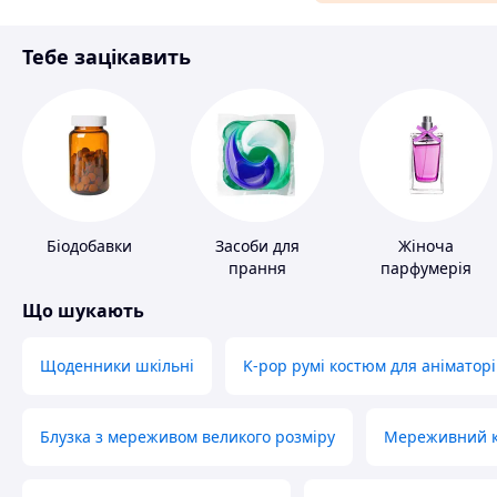
Матеріали для ремонту
Тебе зацікавить
Спорт і відпочинок
Біодобавки
Засоби для
Жіноча
прання
парфумерія
Що шукають
Щоденники шкільні
K-pop румі костюм для аніматорі
Блузка з мереживом великого розміру
Мереживний ко