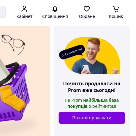
Кабінет
Сповіщення
Обране
Кошик
О! Є замовлення
Почніть продавати на
Prom
вже сьогодні
На
Prom
найбільша база
покупців
з рейтингом
!
Почати продавати