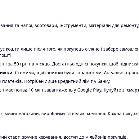
ання та напої, зоотовари, інструменти, матеріали для ремонту,
є кошти лише після того, як покупець огляне і забере замовл
пошті.
ні за 50 грн на місяць. Достатньо однієї покупки, щоб підписка
нижки.
Стежимо, щоб знижки були справжніми. Актуальні пропози
24 платежів. Потрібен лише кредитний ліміт у банку.
e і має понад 10 млн завантажень у Google Play. Купуйте зі смар
 сімейні магазини, виробники та великі компанії. Кожна покупка
ий старт, зручне керування, доступ до мільйонів покупців.