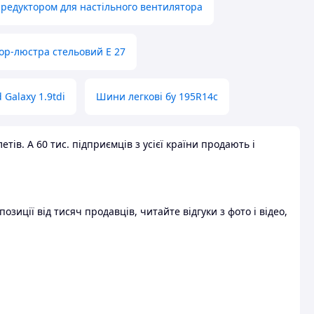
 редуктором для настільного вентилятора
ор-люстра стельовий E 27
 Galaxy 1.9tdi
Шини легкові бу 195R14c
ів. А 60 тис. підприємців з усієї країни продають і
зиції від тисяч продавців, читайте відгуки з фото і відео,