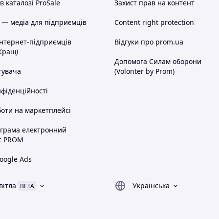
 каталозі ProSale
Захист прав на контент
 — медіа для підприємців
Content right protection
інтернет-підприємців
Відгуки про prom.ua
Кращі
Допомога Силам оборони
тувача
(Volonter by Prom)
нфіденційності
оти на маркетплейсі
ограма електронний
с PROM
oogle Ads
вітла
Українська
BETA