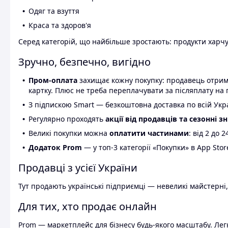
Одяг та взуття
Краса та здоров'я
Серед категорій, що найбільше зростають: продукти харчув
Зручно, безпечно, вигідно
Пром-оплата
захищає кожну покупку: продавець отриму
картку. Плюс не треба переплачувати за післяплату на 
З підпискою Smart — безкоштовна доставка по всій Украї
Регулярно проходять
акції від продавців та сезонні з
Великі покупки можна
оплатити частинами
: від 2 до 
Додаток Prom
— у топ-3 категорії «Покупки» в App Stor
Продавці з усієї України
Тут продають українські підприємці — невеликі майстерні,
Для тих, хто продає онлайн
Prom — маркетплейс для бізнесу будь-якого масштабу. Легк