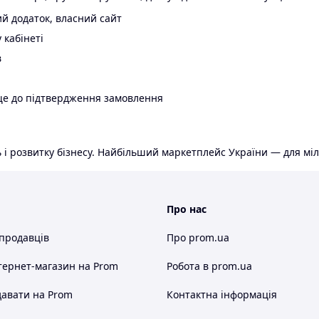
й додаток, власний сайт
 кабінеті
в
ще до підтвердження замовлення
 і розвитку бізнесу. Найбільший маркетплейс України — для міл
Про нас
 продавців
Про prom.ua
тернет-магазин
на Prom
Робота в prom.ua
авати на Prom
Контактна інформація