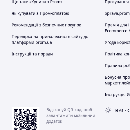
Що таке «Купити з Prom»
Просування в
Як купувати з Пром-оплатою
Sprava.prom
Рекомендації з безпечних покупок
Премія для 
Ecommerce.
Перевірка на приналежність сайту до
платформи prom.ua
Угода корис
Інструкції та поради
Політика ко
Правила роб
Бонусна пр
маркетплей
Інструкція G
Відскануй QR-код, щоб
Тема
-
с
завантажити мобільний
додаток