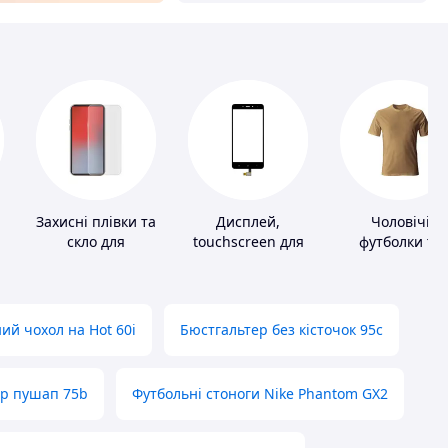
Захисні плівки та
Дисплей,
Чоловічі
скло для
touchscreen для
футболки та
портативних
телефонів
майки
пристроїв
ий чохол на Hot 60i
Бюстгальтер без кісточок 95с
ер пушап 75b
Футбольні стоноги Nike Phantom GX2