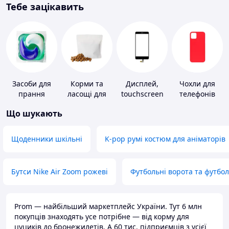
Тебе зацікавить
Засоби для
Корми та
Дисплей,
Чохли для
прання
ласощі для
touchscreen
телефонів
домашніх
для телефонів
Що шукають
тварин і
птахів
Щоденники шкільні
K-pop румі костюм для аніматорів
Бутси Nike Air Zoom рожеві
Футбольні ворота та футбо
Prom — найбільший маркетплейс України. Тут 6 млн
покупців знаходять усе потрібне — від корму для
цуциків до бронежилетів. А 60 тис. підприємців з усієї