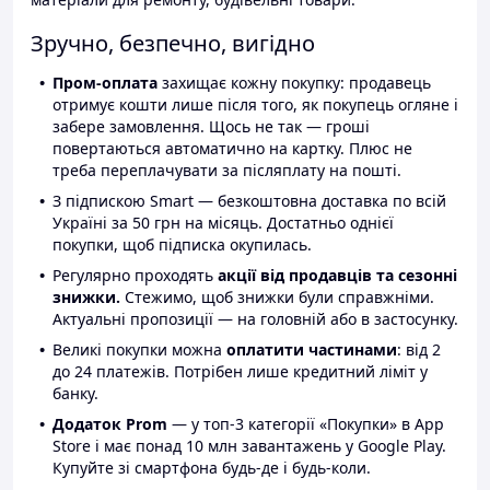
Зручно, безпечно, вигідно
Пром-оплата
захищає кожну покупку: продавець
отримує кошти лише після того, як покупець огляне і
забере замовлення. Щось не так — гроші
повертаються автоматично на картку. Плюс не
треба переплачувати за післяплату на пошті.
З підпискою Smart — безкоштовна доставка по всій
Україні за 50 грн на місяць. Достатньо однієї
покупки, щоб підписка окупилась.
Регулярно проходять
акції від продавців та сезонні
знижки.
Стежимо, щоб знижки були справжніми.
Актуальні пропозиції — на головній або в застосунку.
Великі покупки можна
оплатити частинами
: від 2
до 24 платежів. Потрібен лише кредитний ліміт у
банку.
Додаток Prom
— у топ-3 категорії «Покупки» в App
Store і має понад 10 млн завантажень у Google Play.
Купуйте зі смартфона будь-де і будь-коли.