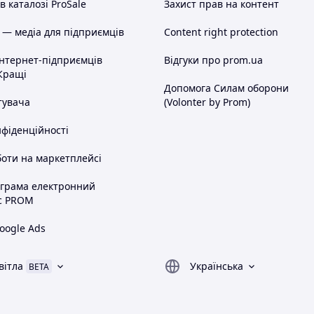
 каталозі ProSale
Захист прав на контент
 — медіа для підприємців
Content right protection
інтернет-підприємців
Відгуки про prom.ua
Кращі
Допомога Силам оборони
тувача
(Volonter by Prom)
нфіденційності
оти на маркетплейсі
ограма електронний
с PROM
oogle Ads
вітла
Українська
BETA