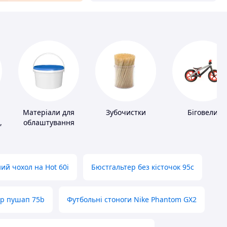
Матеріали для
Зубочистки
Біговели
,
облаштування
промислових
підлог
ий чохол на Hot 60i
Бюстгальтер без кісточок 95с
ер пушап 75b
Футбольні стоноги Nike Phantom GX2