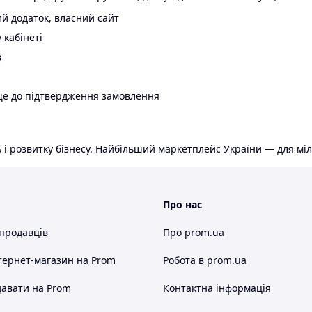
й додаток, власний сайт
 кабінеті
в
ще до підтвердження замовлення
 і розвитку бізнесу. Найбільший маркетплейс України — для міл
Про нас
 продавців
Про prom.ua
тернет-магазин
на Prom
Робота в prom.ua
авати на Prom
Контактна інформація