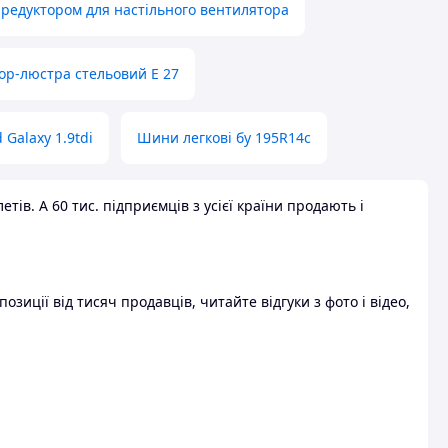
 редуктором для настільного вентилятора
ор-люстра стельовий E 27
 Galaxy 1.9tdi
Шини легкові бу 195R14c
ів. А 60 тис. підприємців з усієї країни продають і
зиції від тисяч продавців, читайте відгуки з фото і відео,