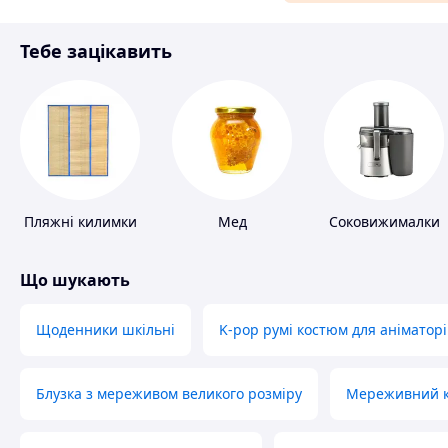
Матеріали для ремонту
Тебе зацікавить
Спорт і відпочинок
Пляжні килимки
Мед
Соковижималки
Що шукають
Щоденники шкільні
K-pop румі костюм для аніматорі
Блузка з мереживом великого розміру
Мереживний ко