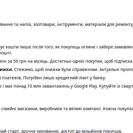
ання та напої, зоотовари, інструменти, матеріали для ремонту,
є кошти лише після того, як покупець огляне і забере замовл
пошті.
ні за 50 грн на місяць. Достатньо однієї покупки, щоб підписка
нижки.
Стежимо, щоб знижки були справжніми. Актуальні пропози
24 платежів. Потрібен лише кредитний ліміт у банку.
e і має понад 10 млн завантажень у Google Play. Купуйте зі смар
 сімейні магазини, виробники та великі компанії. Кожна покупка
ий старт, зручне керування, доступ до мільйонів покупців.