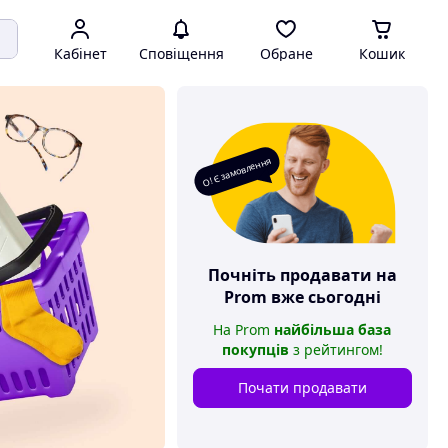
Кабінет
Сповіщення
Обране
Кошик
О! Є замовлення
Почніть продавати на
Prom
вже сьогодні
На
Prom
найбільша база
покупців
з рейтингом
!
Почати продавати