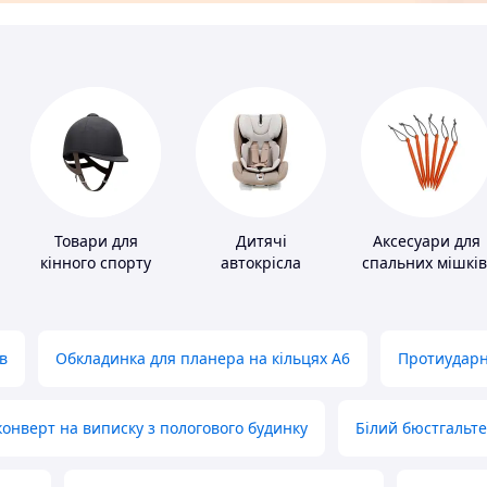
Товари для
Дитячі
Аксесуари для
кінного спорту
автокрісла
спальних мішків
карематів та
наметів
в
Обкладинка для планера на кільцях А6
Протиударн
нверт на виписку з пологового будинку
Білий бюстгальт