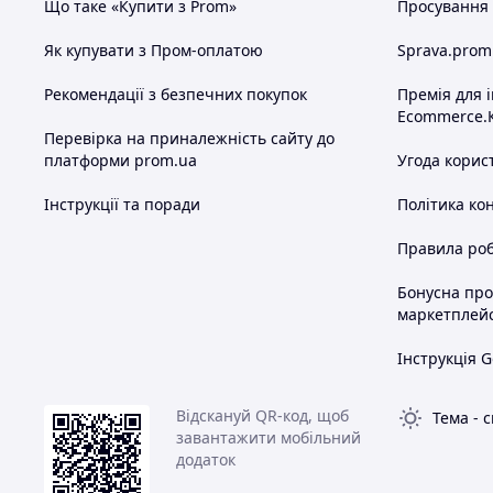
Що таке «Купити з Prom»
Просування в
Як купувати з Пром-оплатою
Sprava.prom
Рекомендації з безпечних покупок
Премія для 
Ecommerce.
Перевірка на приналежність сайту до
платформи prom.ua
Угода корис
Інструкції та поради
Політика ко
Правила роб
Бонусна пр
маркетплей
Інструкція G
Відскануй QR-код, щоб
Тема
-
с
завантажити мобільний
додаток