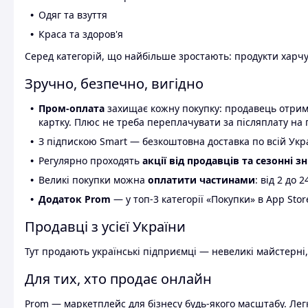
Одяг та взуття
Краса та здоров'я
Серед категорій, що найбільше зростають: продукти харчув
Зручно, безпечно, вигідно
Пром-оплата
захищає кожну покупку: продавець отриму
картку. Плюс не треба переплачувати за післяплату на 
З підпискою Smart — безкоштовна доставка по всій Украї
Регулярно проходять
акції від продавців та сезонні з
Великі покупки можна
оплатити частинами
: від 2 до 
Додаток Prom
— у топ-3 категорії «Покупки» в App Stor
Продавці з усієї України
Тут продають українські підприємці — невеликі майстерні,
Для тих, хто продає онлайн
Prom — маркетплейс для бізнесу будь-якого масштабу. Легк