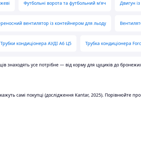
ожеві
Футбольні ворота та футбольний м'яч
Двигун із
реносний вентилятор із контейнером для льоду
Вентилят
Трубки кондиціонера АУДІ А6 Ц5
Трубка кондиціонера Ford
в знаходять усе потрібне — від корму для цуциків до бронежилет
ажуть самі покупці (дослідження Kantar, 2025). Порівнюйте пропо