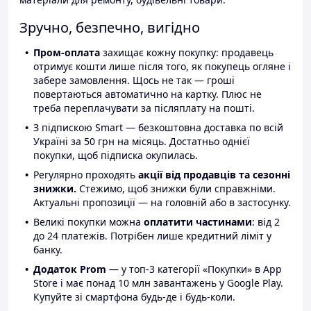
Зручно, безпечно, вигідно
Пром-оплата
захищає кожну покупку: продавець
отримує кошти лише після того, як покупець огляне і
забере замовлення. Щось не так — гроші
повертаються автоматично на картку. Плюс не
треба переплачувати за післяплату на пошті.
З підпискою Smart — безкоштовна доставка по всій
Україні за 50 грн на місяць. Достатньо однієї
покупки, щоб підписка окупилась.
Регулярно проходять
акції від продавців та сезонні
знижки.
Стежимо, щоб знижки були справжніми.
Актуальні пропозиції — на головній або в застосунку.
Великі покупки можна
оплатити частинами
: від 2
до 24 платежів. Потрібен лише кредитний ліміт у
банку.
Додаток Prom
— у топ-3 категорії «Покупки» в App
Store і має понад 10 млн завантажень у Google Play.
Купуйте зі смартфона будь-де і будь-коли.