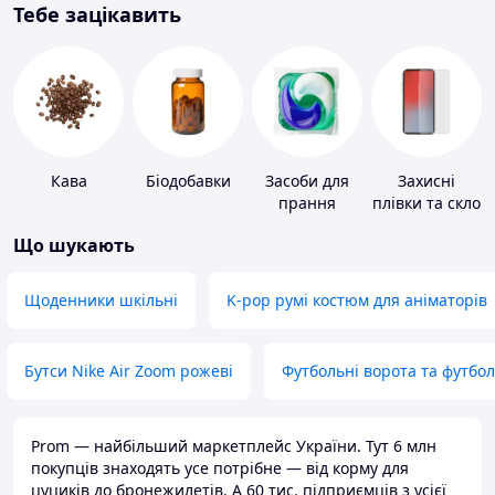
Тебе зацікавить
Кава
Біодобавки
Засоби для
Захисні
прання
плівки та скло
для
Що шукають
портативних
пристроїв
Щоденники шкільні
K-pop румі костюм для аніматорів
Бутси Nike Air Zoom рожеві
Футбольні ворота та футбо
Prom — найбільший маркетплейс України. Тут 6 млн
покупців знаходять усе потрібне — від корму для
цуциків до бронежилетів. А 60 тис. підприємців з усієї