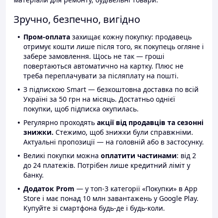
Зручно, безпечно, вигідно
Пром-оплата
захищає кожну покупку: продавець
отримує кошти лише після того, як покупець огляне і
забере замовлення. Щось не так — гроші
повертаються автоматично на картку. Плюс не
треба переплачувати за післяплату на пошті.
З підпискою Smart — безкоштовна доставка по всій
Україні за 50 грн на місяць. Достатньо однієї
покупки, щоб підписка окупилась.
Регулярно проходять
акції від продавців та сезонні
знижки.
Стежимо, щоб знижки були справжніми.
Актуальні пропозиції — на головній або в застосунку.
Великі покупки можна
оплатити частинами
: від 2
до 24 платежів. Потрібен лише кредитний ліміт у
банку.
Додаток Prom
— у топ-3 категорії «Покупки» в App
Store і має понад 10 млн завантажень у Google Play.
Купуйте зі смартфона будь-де і будь-коли.