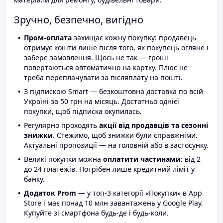
Зручно, безпечно, вигідно
Пром-оплата
захищає кожну покупку: продавець
отримує кошти лише після того, як покупець огляне і
забере замовлення. Щось не так — гроші
повертаються автоматично на картку. Плюс не
треба переплачувати за післяплату на пошті.
З підпискою Smart — безкоштовна доставка по всій
Україні за 50 грн на місяць. Достатньо однієї
покупки, щоб підписка окупилась.
Регулярно проходять
акції від продавців та сезонні
знижки.
Стежимо, щоб знижки були справжніми.
Актуальні пропозиції — на головній або в застосунку.
Великі покупки можна
оплатити частинами
: від 2
до 24 платежів. Потрібен лише кредитний ліміт у
банку.
Додаток Prom
— у топ-3 категорії «Покупки» в App
Store і має понад 10 млн завантажень у Google Play.
Купуйте зі смартфона будь-де і будь-коли.