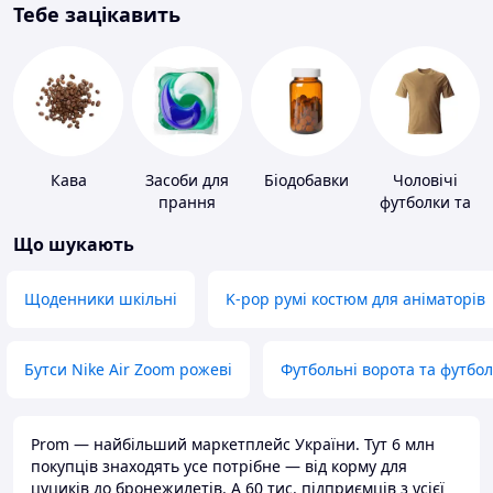
Тебе зацікавить
Кава
Засоби для
Біодобавки
Чоловічі
прання
футболки та
майки
Що шукають
Щоденники шкільні
K-pop румі костюм для аніматорів
Бутси Nike Air Zoom рожеві
Футбольні ворота та футбо
Prom — найбільший маркетплейс України. Тут 6 млн
покупців знаходять усе потрібне — від корму для
цуциків до бронежилетів. А 60 тис. підприємців з усієї