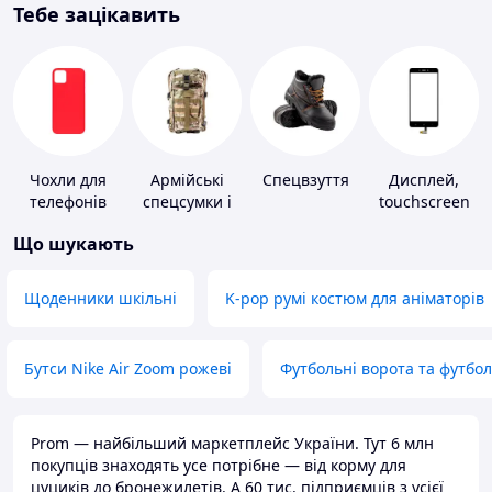
Тебе зацікавить
Чохли для
Армійські
Спецвзуття
Дисплей,
телефонів
спецсумки і
touchscreen
рюкзаки
для телефонів
Що шукають
Щоденники шкільні
K-pop румі костюм для аніматорів
Бутси Nike Air Zoom рожеві
Футбольні ворота та футбо
Prom — найбільший маркетплейс України. Тут 6 млн
покупців знаходять усе потрібне — від корму для
цуциків до бронежилетів. А 60 тис. підприємців з усієї