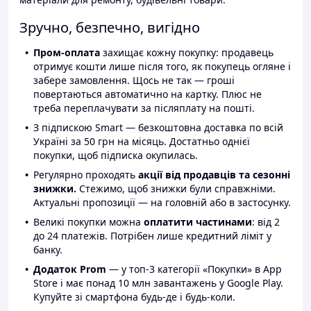
Зручно, безпечно, вигідно
Пром-оплата
захищає кожну покупку: продавець
отримує кошти лише після того, як покупець огляне і
забере замовлення. Щось не так — гроші
повертаються автоматично на картку. Плюс не
треба переплачувати за післяплату на пошті.
З підпискою Smart — безкоштовна доставка по всій
Україні за 50 грн на місяць. Достатньо однієї
покупки, щоб підписка окупилась.
Регулярно проходять
акції від продавців та сезонні
знижки.
Стежимо, щоб знижки були справжніми.
Актуальні пропозиції — на головній або в застосунку.
Великі покупки можна
оплатити частинами
: від 2
до 24 платежів. Потрібен лише кредитний ліміт у
банку.
Додаток Prom
— у топ-3 категорії «Покупки» в App
Store і має понад 10 млн завантажень у Google Play.
Купуйте зі смартфона будь-де і будь-коли.