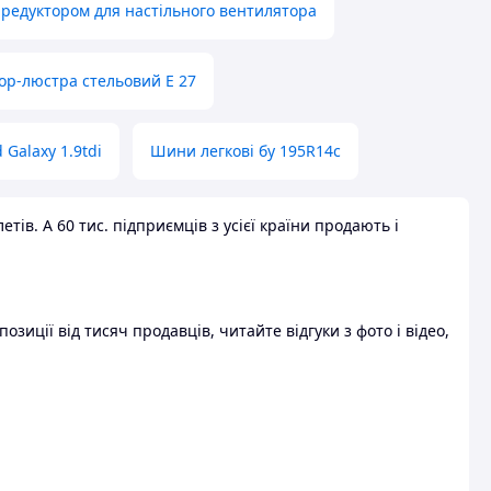
 редуктором для настільного вентилятора
ор-люстра стельовий E 27
 Galaxy 1.9tdi
Шини легкові бу 195R14c
ів. А 60 тис. підприємців з усієї країни продають і
зиції від тисяч продавців, читайте відгуки з фото і відео,