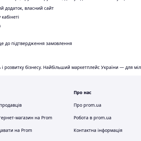
й додаток, власний сайт
 кабінеті
в
ще до підтвердження замовлення
 і розвитку бізнесу. Найбільший маркетплейс України — для міл
Про нас
 продавців
Про prom.ua
тернет-магазин
на Prom
Робота в prom.ua
авати на Prom
Контактна інформація