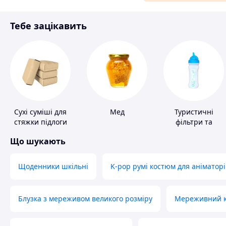
Матеріали для ремонту
Тебе зацікавить
Спорт і відпочинок
Сухі суміші для
Мед
Туристичні
стяжки підлоги
фільтри та
пігулки для
Що шукають
питної води
Щоденники шкільні
K-pop румі костюм для аніматорі
Блузка з мереживом великого розміру
Мереживний ко