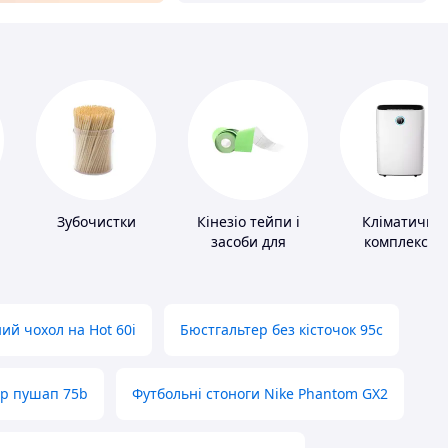
Зубочистки
Кінезіо тейпи і
Кліматичні
засоби для
комплекси
тейпування
ий чохол на Hot 60i
Бюстгальтер без кісточок 95с
ер пушап 75b
Футбольні стоноги Nike Phantom GX2