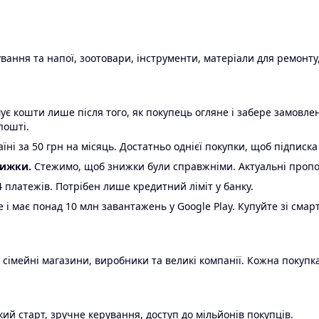
ання та напої, зоотовари, інструменти, матеріали для ремонту,
є кошти лише після того, як покупець огляне і забере замовл
пошті.
ні за 50 грн на місяць. Достатньо однієї покупки, щоб підписка
нижки.
Стежимо, щоб знижки були справжніми. Актуальні пропози
24 платежів. Потрібен лише кредитний ліміт у банку.
e і має понад 10 млн завантажень у Google Play. Купуйте зі смар
 сімейні магазини, виробники та великі компанії. Кожна покупка
ий старт, зручне керування, доступ до мільйонів покупців.