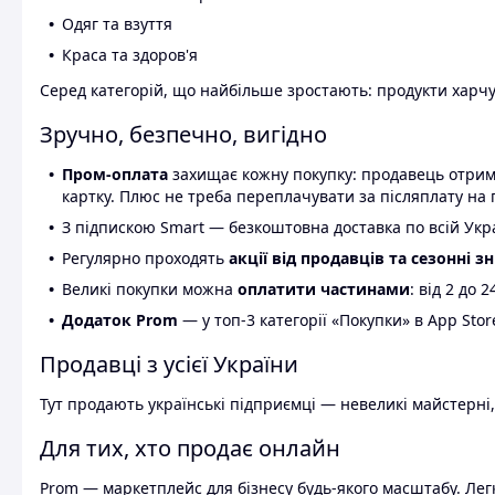
Одяг та взуття
Краса та здоров'я
Серед категорій, що найбільше зростають: продукти харчув
Зручно, безпечно, вигідно
Пром-оплата
захищає кожну покупку: продавець отриму
картку. Плюс не треба переплачувати за післяплату на 
З підпискою Smart — безкоштовна доставка по всій Украї
Регулярно проходять
акції від продавців та сезонні з
Великі покупки можна
оплатити частинами
: від 2 до 
Додаток Prom
— у топ-3 категорії «Покупки» в App Stor
Продавці з усієї України
Тут продають українські підприємці — невеликі майстерні,
Для тих, хто продає онлайн
Prom — маркетплейс для бізнесу будь-якого масштабу. Легк