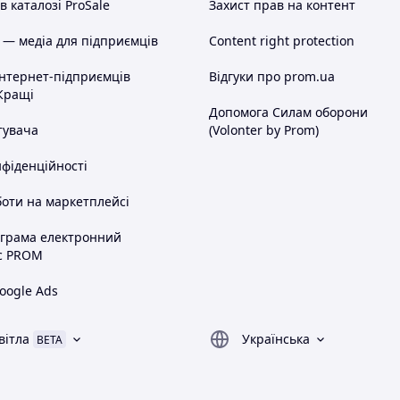
 каталозі ProSale
Захист прав на контент
 — медіа для підприємців
Content right protection
інтернет-підприємців
Відгуки про prom.ua
Кращі
Допомога Силам оборони
тувача
(Volonter by Prom)
нфіденційності
оти на маркетплейсі
ограма електронний
с PROM
oogle Ads
вітла
Українська
BETA