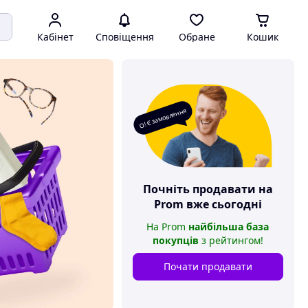
Кабінет
Сповіщення
Обране
Кошик
О! Є замовлення
Почніть продавати на
Prom
вже сьогодні
На
Prom
найбільша база
покупців
з рейтингом
!
Почати продавати