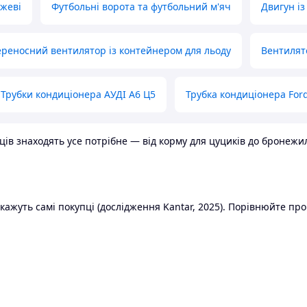
ожеві
Футбольні ворота та футбольний м'яч
Двигун із
реносний вентилятор із контейнером для льоду
Вентилят
Трубки кондиціонера АУДІ А6 Ц5
Трубка кондиціонера Ford
в знаходять усе потрібне — від корму для цуциків до бронежилет
ажуть самі покупці (дослідження Kantar, 2025). Порівнюйте пропо