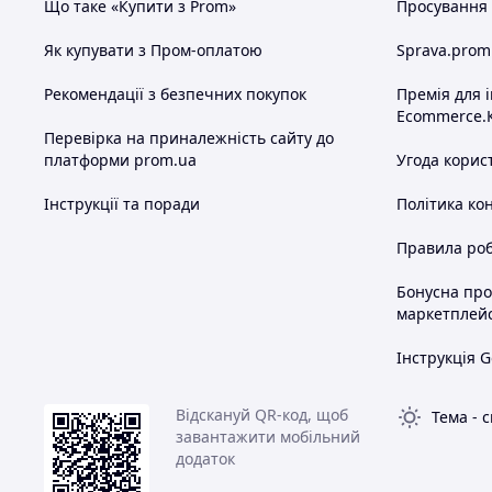
Що таке «Купити з Prom»
Просування в
Як купувати з Пром-оплатою
Sprava.prom
Рекомендації з безпечних покупок
Премія для 
Ecommerce.
Перевірка на приналежність сайту до
платформи prom.ua
Угода корис
Інструкції та поради
Політика ко
Правила роб
Бонусна пр
маркетплей
Інструкція G
Відскануй QR-код, щоб
Тема
-
с
завантажити мобільний
додаток