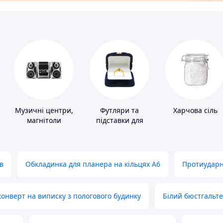
Музичні центри,
Футляри та
Харчова сіль
магнітоли
підставки для
коштовностей
в
Обкладинка для планера на кільцях А6
Протиударн
нверт на виписку з пологового будинку
Білий бюстгальт