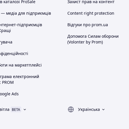
 каталозі ProSale
Захист прав на контент
 — медіа для підприємців
Content right protection
інтернет-підприємців
Відгуки про prom.ua
Кращі
Допомога Силам оборони
тувача
(Volonter by Prom)
нфіденційності
оти на маркетплейсі
ограма електронний
с PROM
oogle Ads
вітла
Українська
BETA