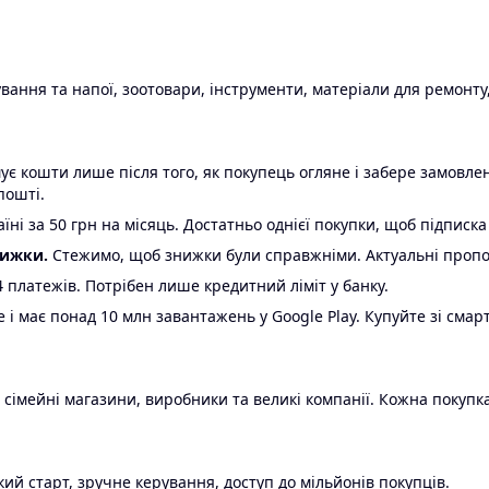
ання та напої, зоотовари, інструменти, матеріали для ремонту,
є кошти лише після того, як покупець огляне і забере замовл
пошті.
ні за 50 грн на місяць. Достатньо однієї покупки, щоб підписка
нижки.
Стежимо, щоб знижки були справжніми. Актуальні пропози
24 платежів. Потрібен лише кредитний ліміт у банку.
e і має понад 10 млн завантажень у Google Play. Купуйте зі смар
 сімейні магазини, виробники та великі компанії. Кожна покупка
ий старт, зручне керування, доступ до мільйонів покупців.