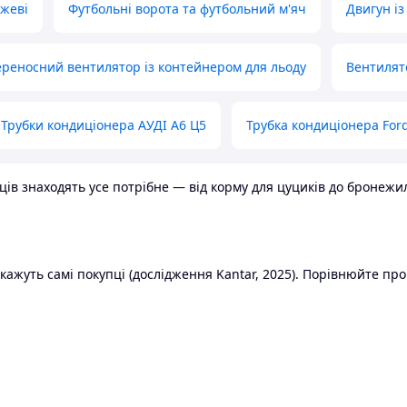
ожеві
Футбольні ворота та футбольний м'яч
Двигун із
реносний вентилятор із контейнером для льоду
Вентилят
Трубки кондиціонера АУДІ А6 Ц5
Трубка кондиціонера Ford
в знаходять усе потрібне — від корму для цуциків до бронежилет
ажуть самі покупці (дослідження Kantar, 2025). Порівнюйте пропо