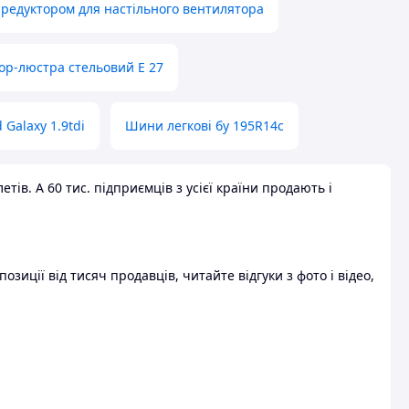
 редуктором для настільного вентилятора
ор-люстра стельовий E 27
 Galaxy 1.9tdi
Шини легкові бу 195R14c
ів. А 60 тис. підприємців з усієї країни продають і
зиції від тисяч продавців, читайте відгуки з фото і відео,