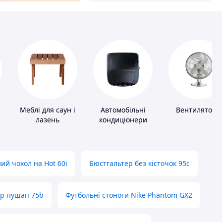
Меблі для саун і
Автомобільні
Вентилятори
лазень
кондиціонери
ий чохол на Hot 60i
Бюстгальтер без кісточок 95с
ер пушап 75b
Футбольні стоноги Nike Phantom GX2