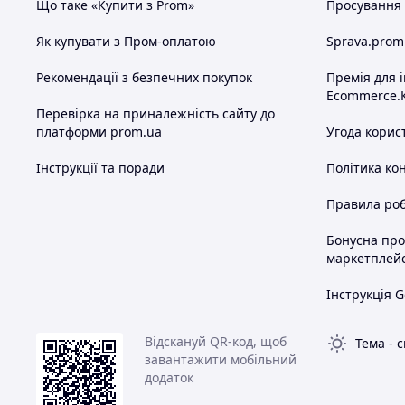
Що таке «Купити з Prom»
Просування в
Як купувати з Пром-оплатою
Sprava.prom
Рекомендації з безпечних покупок
Премія для 
Ecommerce.
Перевірка на приналежність сайту до
платформи prom.ua
Угода корис
Інструкції та поради
Політика ко
Правила роб
Бонусна пр
маркетплей
Інструкція G
Відскануй QR-код, щоб
Тема
-
с
завантажити мобільний
додаток