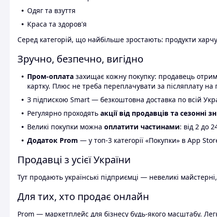
Одяг та взуття
Краса та здоров'я
Серед категорій, що найбільше зростають: продукти харчув
Зручно, безпечно, вигідно
Пром-оплата
захищає кожну покупку: продавець отриму
картку. Плюс не треба переплачувати за післяплату на 
З підпискою Smart — безкоштовна доставка по всій Украї
Регулярно проходять
акції від продавців та сезонні з
Великі покупки можна
оплатити частинами
: від 2 до 
Додаток Prom
— у топ-3 категорії «Покупки» в App Stor
Продавці з усієї України
Тут продають українські підприємці — невеликі майстерні,
Для тих, хто продає онлайн
Prom — маркетплейс для бізнесу будь-якого масштабу. Легк